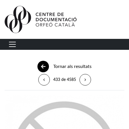
Vés al contingut
Navegació principal
Tornar als resultats
433 de 4585