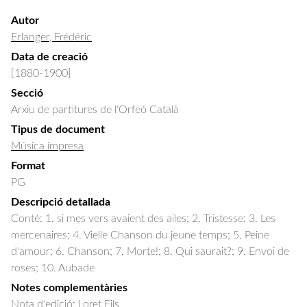
Autor
Erlanger, Frédéric
Data de creació
[1880-1900]
Secció
Arxiu de partitures de l'Orfeó Català
Tipus de document
Música impresa
Format
PG
Descripció detallada
Conté: 1. si mes vers avaient des ailes; 2. Tristesse; 3. Les 
mercenaires; 4. Vielle Chanson du jeune temps; 5. Peine 
d'amour; 6. Chanson; 7. Morte!; 8. Qui saurait?; 9. Envoi de 
roses; 10. Aubade
Notes complementàries
Nota d'edició: Loret Fils