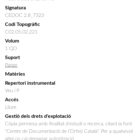
Signatura
CEDOC 2.8_7323
Codi Topogràfic
C02.05.02.221
Volum
1 QD
Suport
Paper
Matèries
Repertori instrumental
Veu i P
Accés
Lliure
Gestió dels drets d'explotació
Còpia permesa amb finalitat d'estudi o recerca, citant la font
"Centre de Documentació de l’Orfeó Català". Per a qualsevol
altre ús cal demanar autorització.