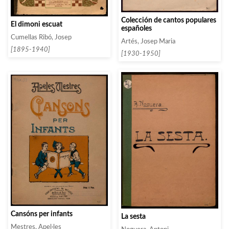
Colección de cantos populares
El dimoni escuat
españoles
Cumellas Ribó, Josep
Artés, Josep Maria
[1895-1940]
[1930-1950]
Cansóns per infants
La sesta
Mestres, Apel·les