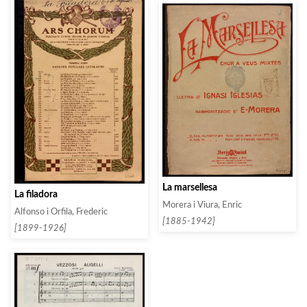
La marsellesa
La filadora
Morera i Viura, Enric
Alfonso i Orfila, Frederic
[1885-1942]
[1899-1926]