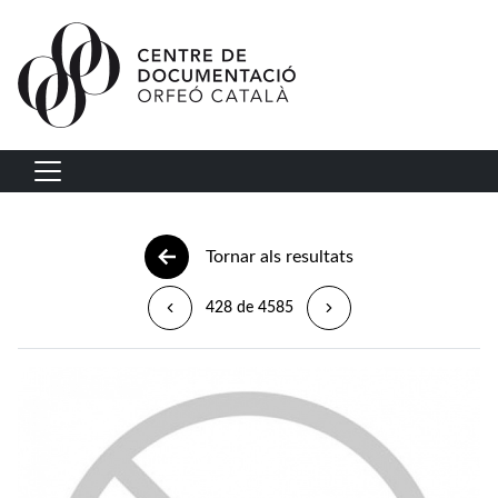
Vés al contingut
Navegació principal
Tornar als resultats
428 de 4585