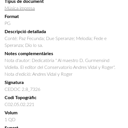
Tipus de document
Música impresa
Format
PG
Descripció detallada
Conté: Paz Fecunda; Due Speranze; Melodia; Fede e 
Speranza; Dio lo sa.
Notes complementàries
Nota d'autor: Dedicatòria " Al maestro D. Gurmensind
Vidiella. El editor del Conservatorio Andres Vidal y Roger".
Nota d'edició: Andres Vidal y Roger
Signatura
CEDOC 2.8_7326
Codi Topogràfic
C02.05.02.221
Volum
1 QD