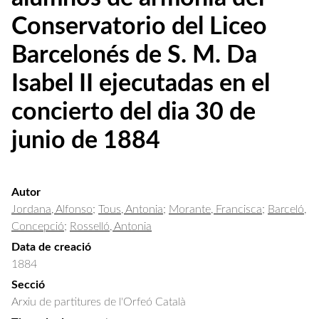
Conservatorio del Liceo
Barcelonés de S. M. Da
Isabel II ejecutadas en el
concierto del dia 30 de
junio de 1884
Autor
Jordana, Alfonso
;
Tous, Antonia
;
Morante, Francisca
;
Barceló,
Concepció
;
Rosselló, Antonia
Data de creació
1884
Secció
Arxiu de partitures de l'Orfeó Català