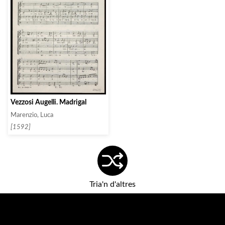
Vezzosi Augelli. Madrigal
Marenzio, Luca
[1592]
Tria'n d'altres