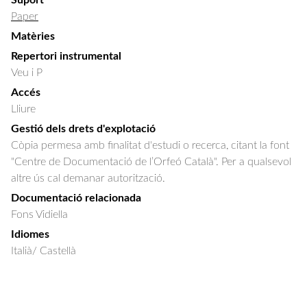
Suport
Paper
Matèries
Repertori instrumental
Veu i P
Accés
Lliure
Gestió dels drets d'explotació
Còpia permesa amb finalitat d'estudi o recerca, citant la font
"Centre de Documentació de l’Orfeó Català". Per a qualsevol
altre ús cal demanar autorització.
Documentació relacionada
Fons Vidiella
Idiomes
Italià/ Castellà