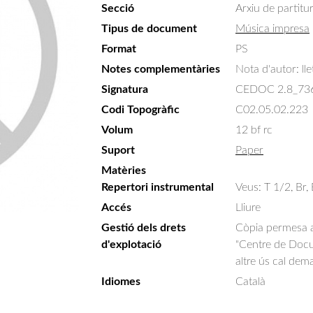
Secció
Arxiu de partitu
Tipus de document
Música impresa
Format
PS
Notes complementàries
Nota d'autor: lle
Signatura
CEDOC 2.8_73
Codi Topogràfic
C02.05.02.223
Volum
12 bf rc
Suport
Paper
Matèries
Repertori instrumental
Veus: T 1/2, Br,
Accés
Lliure
Gestió dels drets
Còpia permesa am
d'explotació
"Centre de Docum
altre ús cal dem
Idiomes
Català