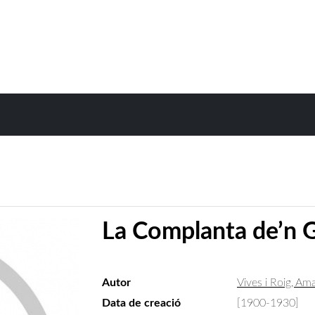
La Complanta de’n 
Autor
Vives i Roig, A
Data de creació
[1900-1930]