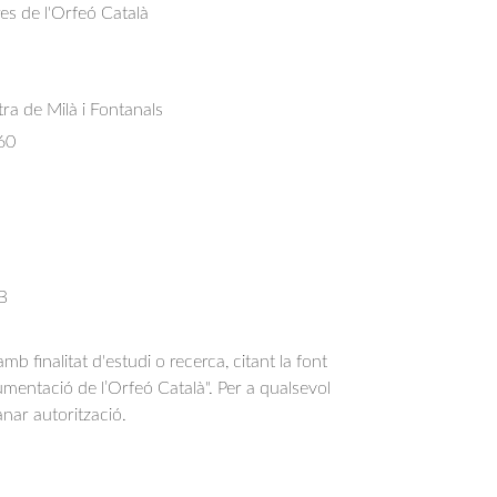
res de l'Orfeó Català
tra de Milà i Fontanals
60
 B
b finalitat d'estudi o recerca, citant la font
entació de l’Orfeó Català". Per a qualsevol
anar autorització.