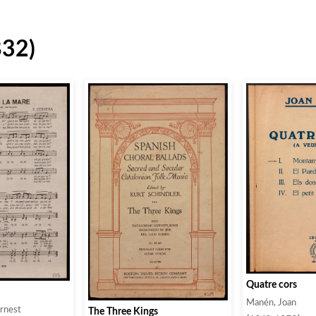
832)
Quatre cors
Manén, Joan
Ernest
The Three Kings