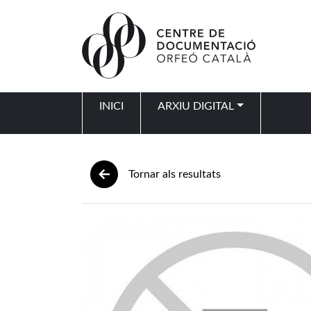
Vés al contingut
INICI
ARXIU DIGITAL
Navegació principal
Tornar als resultats