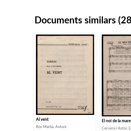
Documents similars (2
Al vent
El noi de la mare
Ros Marbà, Antoni
Cervera i Astor, 