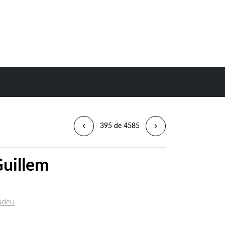
395 de 4585
Guillem
madeu