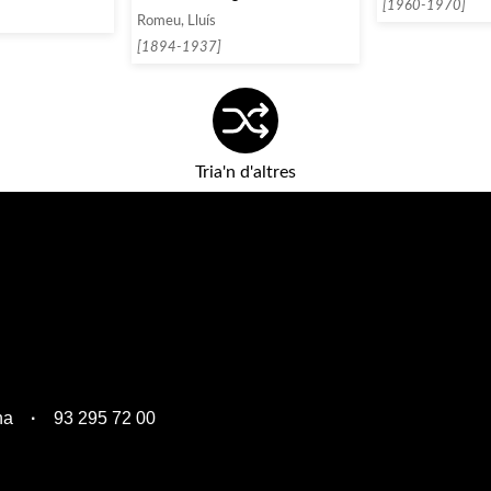
[1960-1970]
Romeu, Lluís
[1894-1937]
Tria'n d'altres
na
93 295 72 00