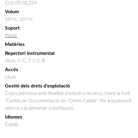
C02.05.02.224
Volum
1bf rc; 10 f rc
Suport
Paper
Matèries
Repertori instrumental
Veus: S, C, T 1/2, B
Accés
Lliure
Gestió dels drets d'explotació
Còpia permesa amb finalitat d'estudi o recerca, citant la font
"Centre de Documentació de l’Orfeó Català". Per a qualsevol
altre ús cal demanar autorització.
Idiomes
Català