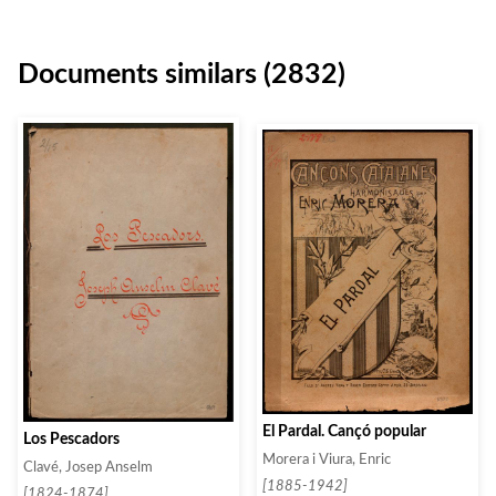
Documents similars (2832)
El Pardal. Cançó popular
Los Pescadors
Morera i Viura, Enric
Clavé, Josep Anselm
[1885-1942]
[1824-1874]