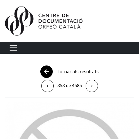
Vés al contingut
Navegació principal
Tornar als resultats
353 de 4585