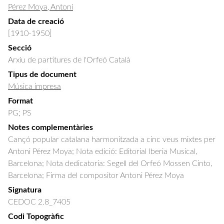
Pérez Moya, Antoni
Data de creació
[1910-1950]
Secció
Arxiu de partitures de l'Orfeó Català
Tipus de document
Música impresa
Format
PG; PS
Notes complementàries
Cançó popular catalana harmonitzada a cinc veus mixtes per
Antoni Pérez Moya; Nota edició: Editorial Iberia Musical,
Barcelona; Nota dedicatoria: Segell del Orfeó Mossen Cinto,
Barcelona; Firma del compositor Antoni Pérez Moya
Signatura
CEDOC 2.8_7405
Codi Topogràfic