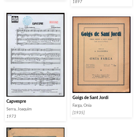
1897
Goigs de Sant Jordi
Capvespre
Farga, Onia
Serra, Joaquim
[1935]
1973