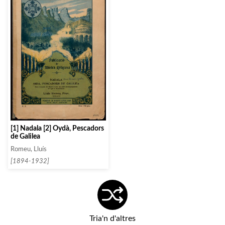
[1] Nadala [2] Oydà, Pescadors
de Galilea
Romeu, Lluís
[1894-1932]
Tria'n d'altres