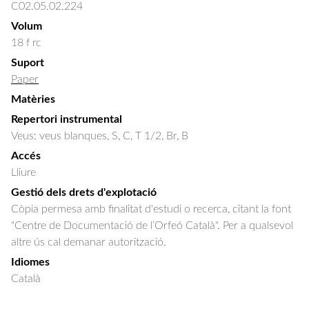
C02.05.02.224
Volum
18 f rc
Suport
Paper
Matèries
Repertori instrumental
Veus: veus blanques, S, C, T 1/2, Br, B
Accés
Lliure
Gestió dels drets d'explotació
Còpia permesa amb finalitat d'estudi o recerca, citant la font
"Centre de Documentació de l’Orfeó Català". Per a qualsevol
altre ús cal demanar autorització.
Idiomes
Català