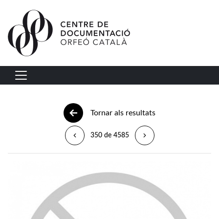
Vés al contingut
Navegació principal
Tornar als resultats
350 de 4585