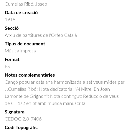
Cumellas Ribó, Josep
Data de creació
1918
Secció
Arxiu de partitures de l'Orfeó Català
Tipus de document
Música impresa
Format
PS
Notes complementàries
Cançó popular catalana harmonitzada a set veus mixtes per
J.Cumellas Ribó; Nota dedicatoria: "Al Mitre. En Joan
Lamonte de Grignon"; Nota contingut: Reducció de veus
dels T 1/2 en bf amb música manuscrita
Signatura
CEDOC 2.8_7406
Codi Topogràfic