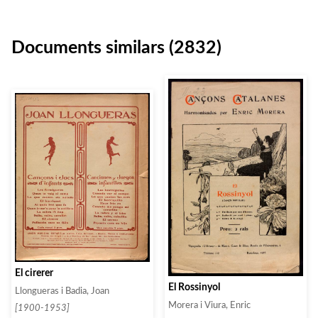
Documents similars (2832)
El cirerer
El Rossinyol
Llongueras i Badia, Joan
Morera i Viura, Enric
[1900-1953]