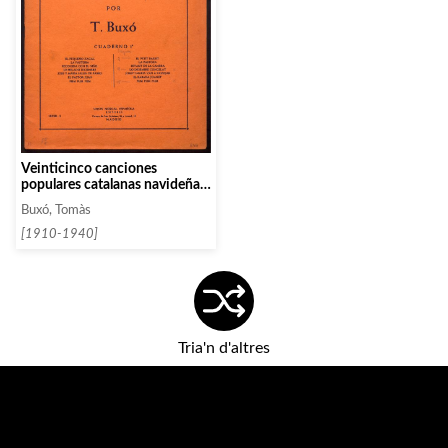
Veinticinco canciones
populares catalanas navideñas.
Cuaderno 2
Buxó, Tomàs
[1910-1940]
Tria'n d'altres