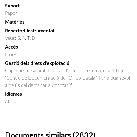
Suport
Paper
Matèries
Repertori instrumental
Veus: S, A, T, B
Accés
Lliure
Gestió dels drets d'explotació
Còpia permesa amb finalitat d'estudi o recerca, citant la font
"Centre de Documentació de l’Orfeó Català". Per a qualsevol
altre ús cal demanar autorització.
Idiomes
Alemà
Documents similars (2832)