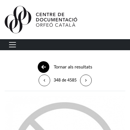
Vés al contingut
Navegació principal
Tornar als resultats
348 de 4585