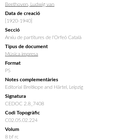
Beethoven, Ludwig van
Data de creació
[1920-1940]
Secció
Arxiu de partitures de l'Orfeó Català
Tipus de document
Música impresa
Format
PS
Notes complementàries
Editorial Breitkope and Härtel, Leipzig
Signatura
CEDOC 2.8_7408
Codi Topogràfic
C02.05.02.224
Volum
8 bf rc