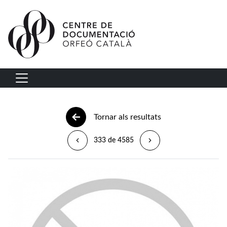
Vés al contingut
Navegació principal
Tornar als resultats
333 de 4585