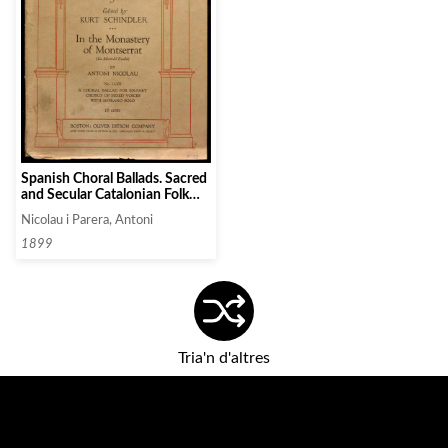
Spanish Choral Ballads. Sacred
and Secular Catalonian Folk
Music. In the Monastery of
Nicolau i Parera, Antoni
Montserrat (La Mort del
Escolá)
1899
Tria'n d'altres