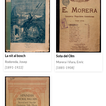
La nit al bosch
Sota del Olm
Rodoreda, Josep
Morera i Viura, Enric
[1891-1922]
[1885-1908]