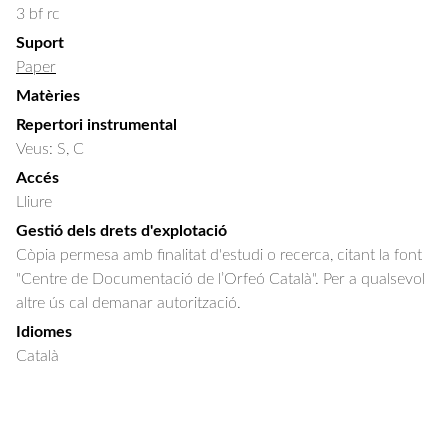
3 bf rc
Suport
Paper
Matèries
Repertori instrumental
Veus: S, C
Accés
Lliure
Gestió dels drets d'explotació
Còpia permesa amb finalitat d'estudi o recerca, citant la font
"Centre de Documentació de l’Orfeó Català". Per a qualsevol
altre ús cal demanar autorització.
Idiomes
Català