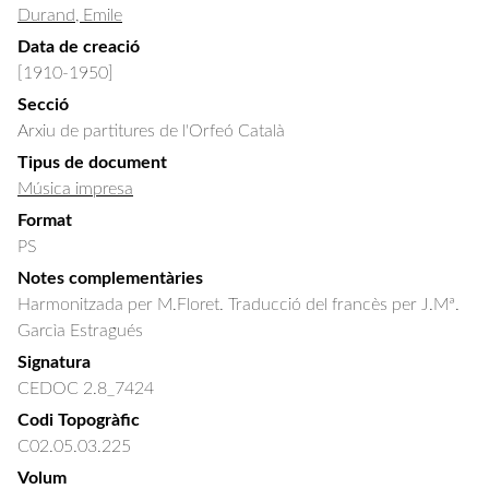
Durand, Emile
Data de creació
[1910-1950]
Secció
Arxiu de partitures de l'Orfeó Català
Tipus de document
Música impresa
Format
PS
Notes complementàries
Harmonitzada per M.Floret. Traducció del francès per J.Mª.
Garcìa Estragués
Signatura
CEDOC 2.8_7424
Codi Topogràfic
C02.05.03.225
Volum