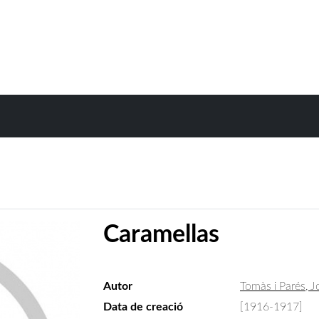
Caramellas
Autor
Tomàs i Parés, 
Data de creació
[1916-1917]