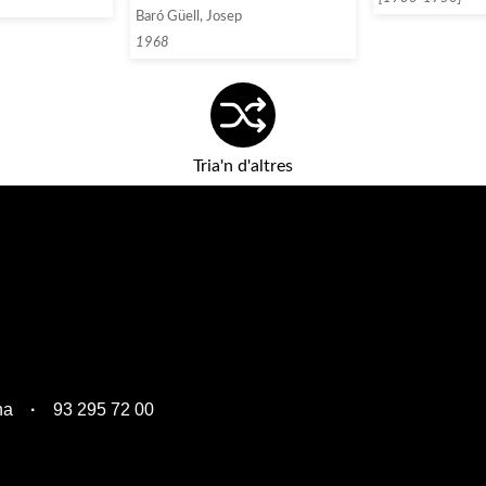
Baró Güell, Josep
1968
Tria'n d'altres
na
93 295 72 00