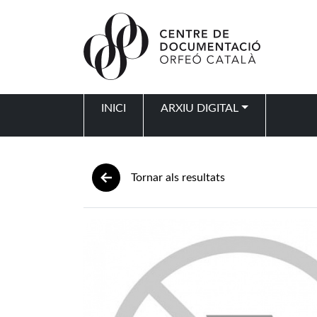
Vés al contingut
INICI
ARXIU DIGITAL
Navegació principal
Tornar als resultats