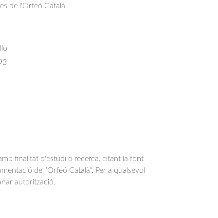
res de l'Orfeó Català
lol
93
b finalitat d'estudi o recerca, citant la font
entació de l’Orfeó Català". Per a qualsevol
anar autorització.