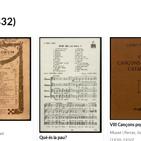
832)
VIII Cançons po
Muset i Ferrer, J
ni
Què és la pau?
[1930-1950]