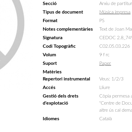
Secció
Arxiu de partitu
Tipus de document
Música impresa
Format
PS
Notes complementàries
Text de Joan Mal
Signatura
CEDOC 2.8_74
Codi Topogràfic
C02.05.03.226
Volum
9 f rc
Suport
Paper
Matèries
Repertori instrumental
Veus: 1/2/3
Accés
Lliure
Gestió dels drets
Còpia permesa am
d'explotació
"Centre de Docum
altre ús cal dem
Idiomes
Català