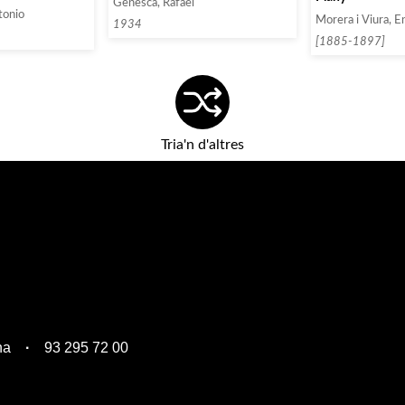
Genescá, Rafael
tonio
Morera i Viura, E
1934
[1885-1897]
Tria'n d'altres
na
93 295 72 00