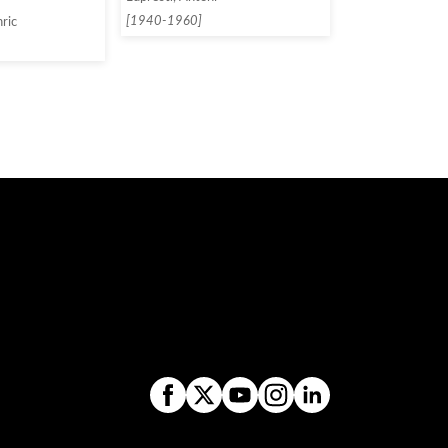
[1940-1960]
nric