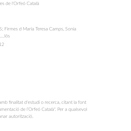
res de l'Orfeó Català
 S; Firmes d Maria Teresa Camps, Sonia
...lós
12
b finalitat d'estudi o recerca, citant la font
entació de l’Orfeó Català". Per a qualsevol
anar autorització.