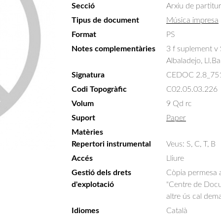
Secció
Arxiu de partitu
Tipus de document
Música impresa
Format
PS
Notes complementàries
3 f suplement v
Albaladejo, Ll.Ba.
Signatura
CEDOC 2.8_75
Codi Topogràfic
C02.05.03.226
Volum
9 Qd rc
Suport
Paper
Matèries
Repertori instrumental
Veus: S, C, T, B
Accés
Lliure
Gestió dels drets
Còpia permesa am
d'explotació
"Centre de Docum
altre ús cal dem
Idiomes
Català