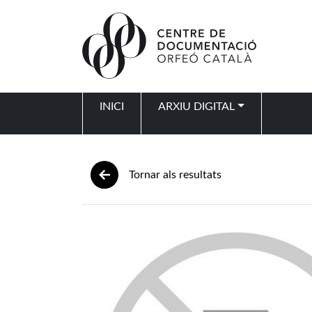
Vés al contingut
INICI
ARXIU DIGITAL
Navegació principal
Tornar als resultats