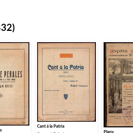
832)
Cant á la Patria
s
Plany