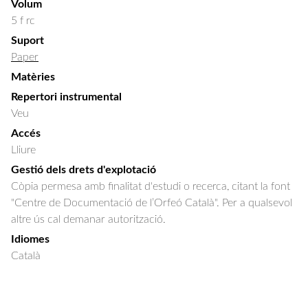
Volum
5 f rc
Suport
Paper
Matèries
Repertori instrumental
Veu
Accés
Lliure
Gestió dels drets d'explotació
Còpia permesa amb finalitat d'estudi o recerca, citant la font
"Centre de Documentació de l’Orfeó Català". Per a qualsevol
altre ús cal demanar autorització.
Idiomes
Català