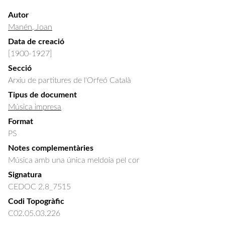
Autor
Manén, Joan
Data de creació
[1900-1927]
Secció
Arxiu de partitures de l'Orfeó Català
Tipus de document
Música impresa
Format
PS
Notes complementàries
Música amb una única meldoia pel cor
Signatura
CEDOC 2.8_7515
Codi Topogràfic
C02.05.03.226