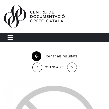
Vés al contingut
Navegació principal
Tornar als resultats
910 de 4585