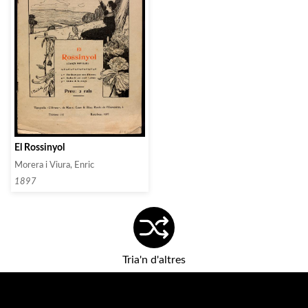
El Rossinyol
Morera i Viura, Enric
1897
Tria'n d'altres