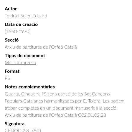
Autor
Toldrà i Soler, Eduard
Data de creació
[1950-1970]
Secció
Arxiu de partitures de l'Orfeó Català
Tipus de document
Música impresa
Format
PS
Notes complementàries
Quarta, Cinquena i Sisena cançó de les Set Cançons
Populars Catalanes harmonitzades per E. Toldrà; Les podem
trobar completes en un document manuscrit a la secció
Arxiu de partitures de l'Orfeó Català C02.01.02.28
Signatura
CEDOC 2.8_7541