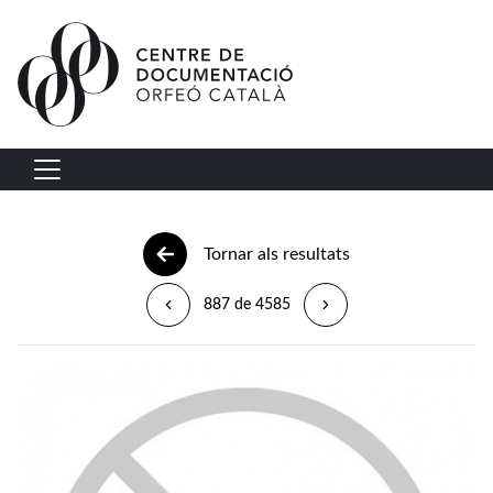
Vés al contingut
Navegació principal
Tornar als resultats
887 de 4585