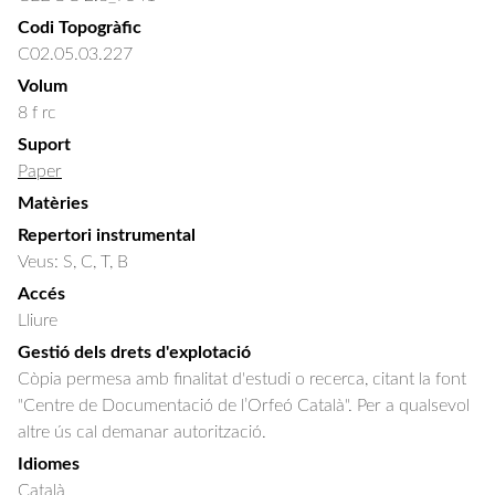
Codi Topogràfic
C02.05.03.227
Volum
8 f rc
Suport
Paper
Matèries
Repertori instrumental
Veus: S, C, T, B
Accés
Lliure
Gestió dels drets d'explotació
Còpia permesa amb finalitat d'estudi o recerca, citant la font
"Centre de Documentació de l’Orfeó Català". Per a qualsevol
altre ús cal demanar autorització.
Idiomes
Català