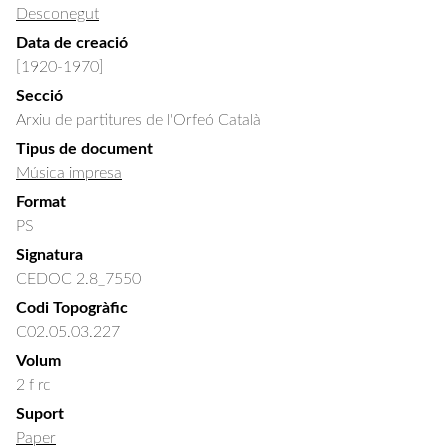
Desconegut
Data de creació
[1920-1970]
Secció
Arxiu de partitures de l'Orfeó Català
Tipus de document
Música impresa
Format
PS
Signatura
CEDOC 2.8_7550
Codi Topogràfic
C02.05.03.227
Volum
2 f rc
Suport
Paper