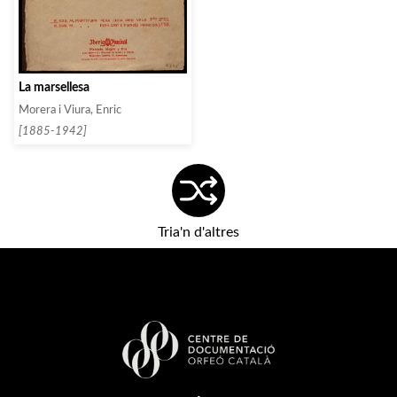
La marsellesa
Morera i Viura, Enric
[1885-1942]
Tria'n d'altres