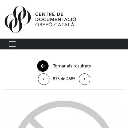
Vés al contingut
Navegació principal
Tornar als resultats
875 de 4585