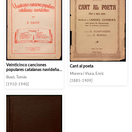
Veinticinco canciones
Cant al poeta
populares catalanas navideñas.
Morera i Viura, Enric
Cuaderno 1
Buxó, Tomàs
[1885-1909]
[1910-1940]