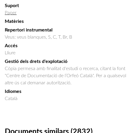
Suport
Paper
Matèries
Repertori instrumental
Veus: veus blanques, S, C, T, Br, B
Accés
Lliure
Gestió dels drets d'explotació
Còpia permesa amb finalitat d'estudi o recerca, citant la font
"Centre de Documentació de l’Orfeó Català". Per a qualsevol
altre ús cal demanar autorització.
Idiomes
Català
Documents similars (2832)