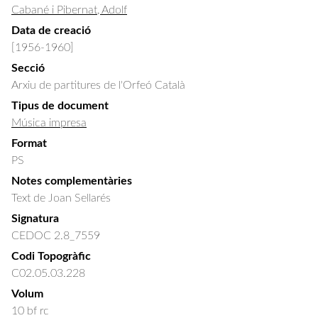
Cabané i Pibernat, Adolf
Data de creació
[1956-1960]
Secció
Arxiu de partitures de l'Orfeó Català
Tipus de document
Música impresa
Format
PS
Notes complementàries
Text de Joan Sellarés
Signatura
CEDOC 2.8_7559
Codi Topogràfic
C02.05.03.228
Volum
10 bf rc