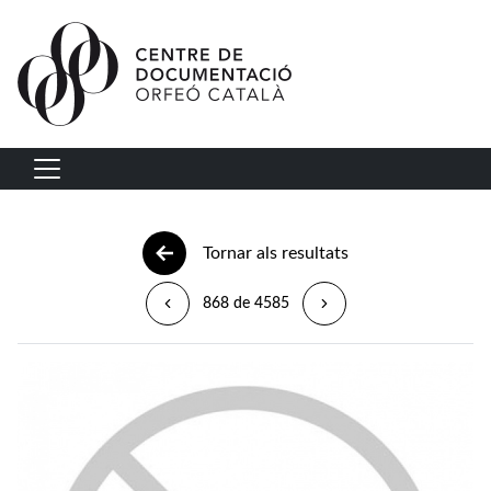
Vés al contingut
Navegació principal
Tornar als resultats
868 de 4585