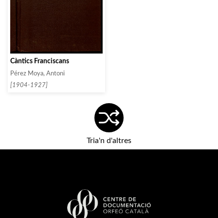
Càntics Franciscans
Pérez Moya, Antoni
[1904-1927]
Tria'n d'altres