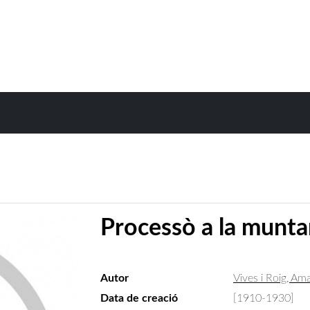
Processò a la munt
Autor
Vives i Roig, A
Data de creació
[1910-1930]