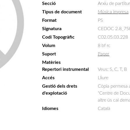
Secció
Arxiu de partitu
Tipus de document
Música impresa
Format
PS
Signatura
CEDOC 2.8_75
Codi Topogràfic
C02.05.03.228
Volum
8 bf rc
Suport
Paper
Matèries
Repertori instrumental
Veus: S, C, T, B
Accés
Lliure
Gestió dels drets
Còpia permesa am
d'explotació
"Centre de Docum
altre ús cal dem
Idiomes
Català