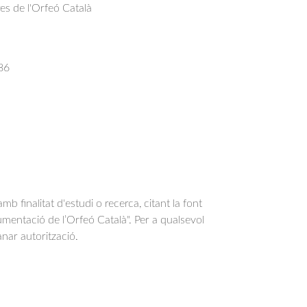
res de l'Orfeó Català
86
b finalitat d'estudi o recerca, citant la font
entació de l’Orfeó Català". Per a qualsevol
anar autorització.