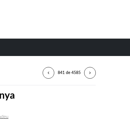
841 de 4585
anya
madeu