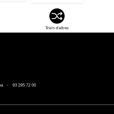
Tria'n d'altres
na
93 295 72 00