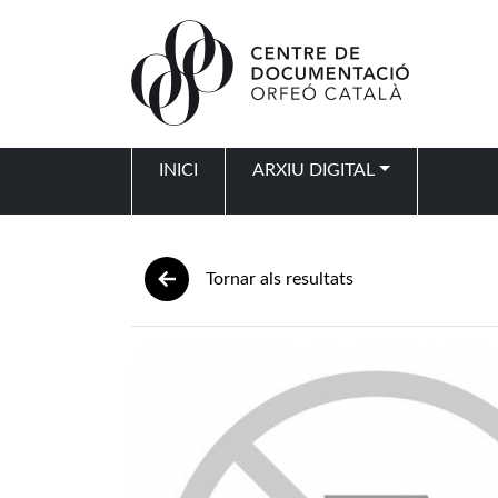
Vés al contingut
INICI
ARXIU DIGITAL
Navegació principal
Tornar als resultats