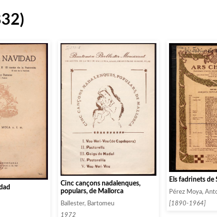
832)
Els fadrinets de
Cinc cançons nadalenques,
idad
populars, de Mallorca
Pérez Moya, Ant
Ballester, Bartomeu
[1890-1964]
1972