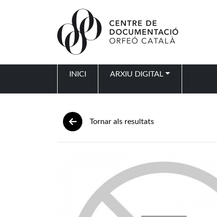
Vés al contingut
INICI
ARXIU DIGITAL
Navegació principal
Tornar als resultats