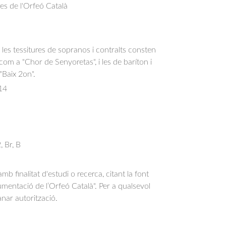
res de l'Orfeó Català
s, les tessitures de sopranos i contralts consten
om a "Chor de Senyoretas", i les de baríton i
 "Baix 2on".
14
, Br, B
b finalitat d'estudi o recerca, citant la font
entació de l’Orfeó Català". Per a qualsevol
anar autorització.