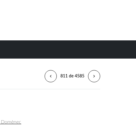
811 de 4585
t, Domènec