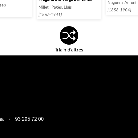
Noguera, Antoni
osep
Millet i Pagès, Lluís
[1858-1904]
[1867-1941]
Tria'n d'altres
na
93 295 72 00