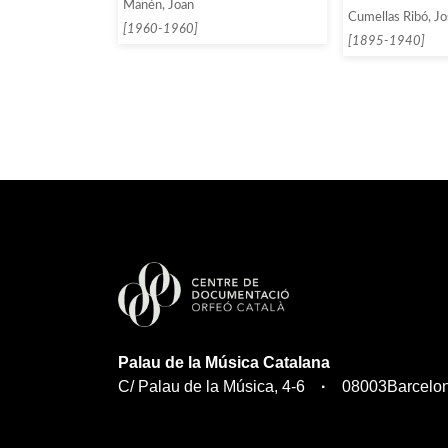
Manén, Joan
Cumellas Ribó, J
[1960-1960]
[1895-1940]
Palau de la Música Catalana
C/ Palau de la Música, 4-6
08003
Barcelo