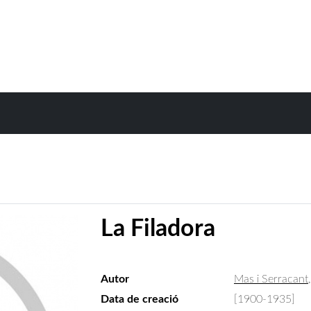
La Filadora
Autor
Mas i Serracan
Data de creació
[1900-1935]