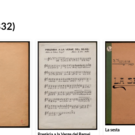
832)
La sesta
Pregària a la Verge del Remei