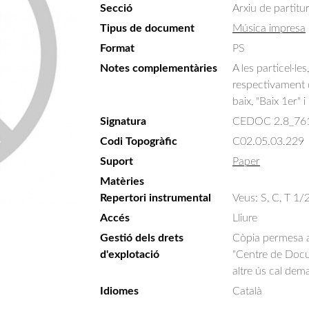
Secció
Arxiu de partitu
Tipus de document
Música impresa
Format
PS
Notes complementàries
A les particel·le
respectivament c
baix, "Baix 1er" i
Signatura
CEDOC 2.8_76
Codi Topogràfic
C02.05.03.229
Suport
Paper
Matèries
Repertori instrumental
Veus: S, C, T 1/2
Accés
Lliure
Gestió dels drets
Còpia permesa am
d'explotació
"Centre de Docum
altre ús cal dem
Idiomes
Català