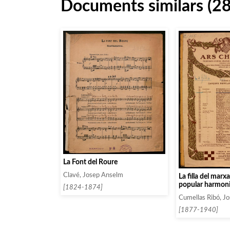
Documents similars (2
La Font del Roure
Clavé, Josep Anselm
La filla del marx
popular harmoni
[1824-1874]
chor a set veus 
Cumellas Ribó, J
[1877-1940]