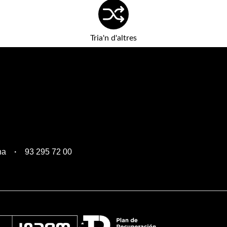
Tria'n d'altres
na
93 295 72 00