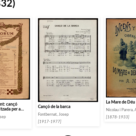
832)
La Mare de Déu
ant: cançó
Cançó de la barca
tzada per a
Nicolau i Parera,
mixtes
Fontbernat, Josep
osep
[1878-1933]
[1917-1977]