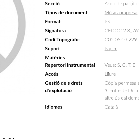
Secció
Arxiu de partitu
Tipus de document
Música impresa
Format
PS
Signatura
CEDOC 2.8_76
Codi Topogràfic
C02.05.03.229
Suport
Paper
Matèries
Repertori instrumental
Veus: S, C, T, B
Accés
Lliure
Gestió dels drets
Còpia permesa am
d'explotació
"Centre de Docum
altre ús cal dem
Idiomes
Català