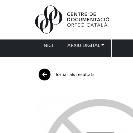
Vés al contingut
INICI
ARXIU DIGITAL
Navegació principal
Tornar als resultats