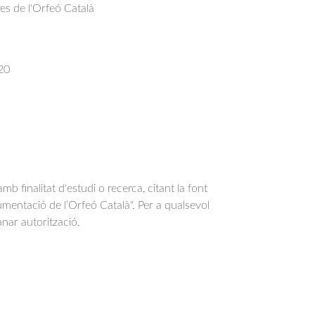
res de l'Orfeó Català
20
b finalitat d'estudi o recerca, citant la font
entació de l’Orfeó Català". Per a qualsevol
anar autorització.