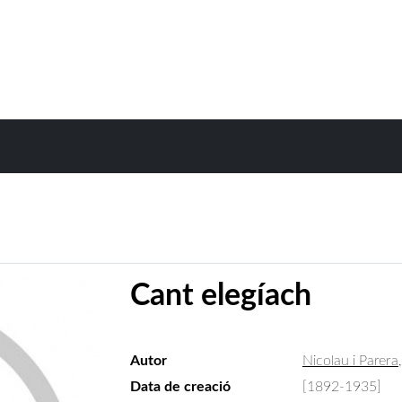
Cant elegíach
Autor
Nicolau i Parera
Data de creació
[1892-1935]