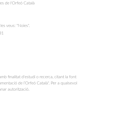
res de l'Orfeó Català
les veus: "Noies".
31
b finalitat d'estudi o recerca, citant la font
entació de l’Orfeó Català". Per a qualsevol
anar autorització.