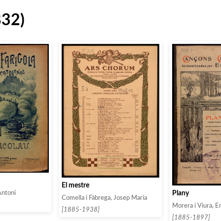
832)
El mestre
Plany
Antoni
Comella i Fàbrega, Josep Maria
Morera i Viura, E
[1885-1938]
[1885-1897]