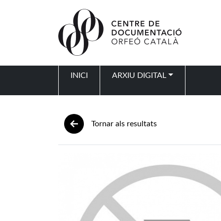
Vés al contingut
INICI
ARXIU DIGITAL
Navegació principal
Tornar als resultats