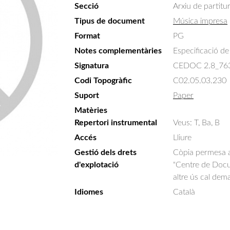
Secció
Arxiu de partitu
Tipus de document
Música impresa
Format
PG
Notes complementàries
Especificació de 
Signatura
CEDOC 2.8_76
Codi Topogràfic
C02.05.03.230
Suport
Paper
Matèries
Repertori instrumental
Veus: T, Ba, B
Accés
Lliure
Gestió dels drets
Còpia permesa am
d'explotació
"Centre de Docum
altre ús cal dem
Idiomes
Català