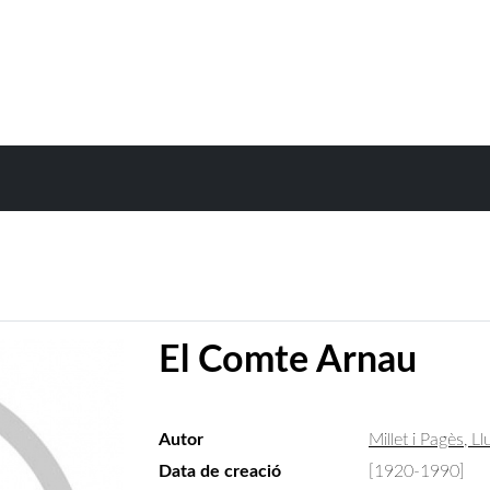
El Comte Arnau
Autor
Millet i Pagès, Ll
Data de creació
[1920-1990]