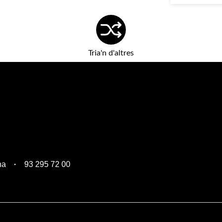
Tria'n d'altres
na
93 295 72 00