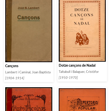
Dotze cançons de Nadal
Cançons
Taltabull i Balaguer, Cristòfor
Lambert i Caminal, Joan Baptista
[1950-1970]
[1904-1914]