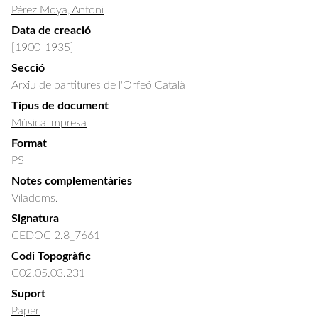
Pérez Moya, Antoni
Data de creació
[1900-1935]
Secció
Arxiu de partitures de l'Orfeó Català
Tipus de document
Música impresa
Format
PS
Notes complementàries
Viladoms.
Signatura
CEDOC 2.8_7661
Codi Topogràfic
C02.05.03.231
Suport
Paper