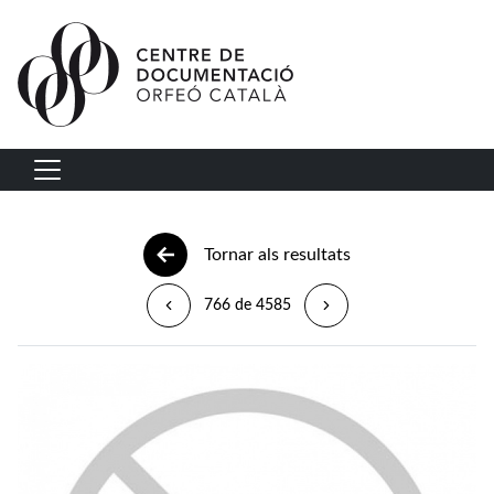
Vés al contingut
Navegació principal
Tornar als resultats
766 de 4585