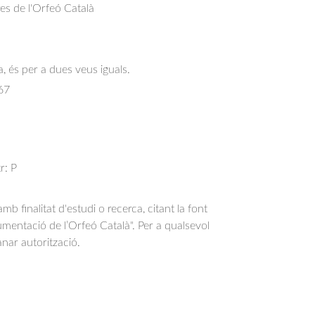
res de l'Orfeó Català
, és per a dues veus iguals.
67
r: P
b finalitat d'estudi o recerca, citant la font
entació de l’Orfeó Català". Per a qualsevol
anar autorització.