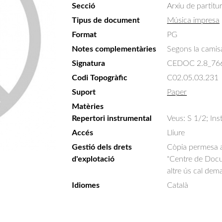
Secció
Arxiu de partitu
Tipus de document
Música impresa
Format
PG
Notes complementàries
Segons la camisa
Signatura
CEDOC 2.8_76
Codi Topogràfic
C02.05.03.231
Suport
Paper
Matèries
Repertori instrumental
Veus: S 1/2; Inst
Accés
Lliure
Gestió dels drets
Còpia permesa am
d'explotació
"Centre de Docum
altre ús cal dem
Idiomes
Català