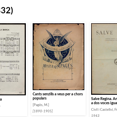
832)
Cants senzills a veus per a chors
populars
Salve Regina. A
ca
a dos voces igua
[Pagès, M.]
p
acompañamiento
Civil i Castellví, 
armonium
[1890-1905]
1943