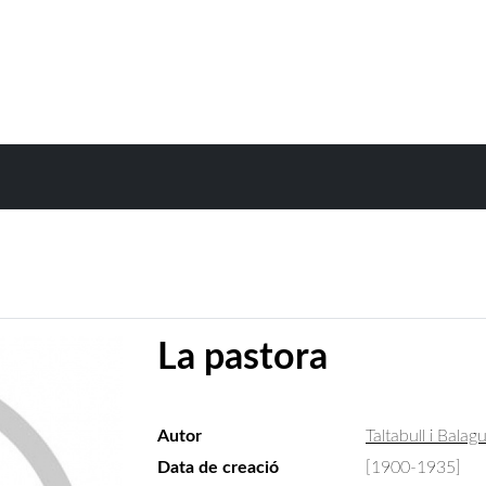
La pastora
Autor
Taltabull i Balag
Data de creació
[1900-1935]