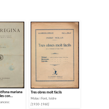
ntífona mariana
Tres obres molt fàcils
les con
Molas i Font, Isidre
 de organo o
Francesc
[1930-1960]