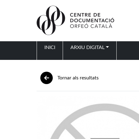
Vés al contingut
INICI
ARXIU DIGITAL
Navegació principal
Tornar als resultats