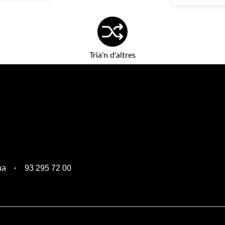
Tria'n d'altres
na
93 295 72 00