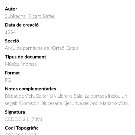
Autor
Subirachs i Ricart, Rafael
Data de creació
1954
Secció
Arxiu de partitures de l'Orfeó Català
Tipus de document
Música impresa
Format
PG
Notes complementàries
Bisbat de Vich. Editorial y Librería Sala. La portada inclou un
segell: "Comisión Diocesana Ejecutiva del Año Mariano Vich".
Signatura
CEDOC 2.8_7891
Codi Topogràfic