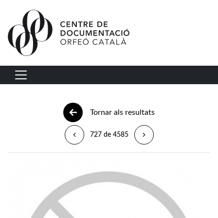
Vés al contingut
Navegació principal
Tornar als resultats
727 de 4585