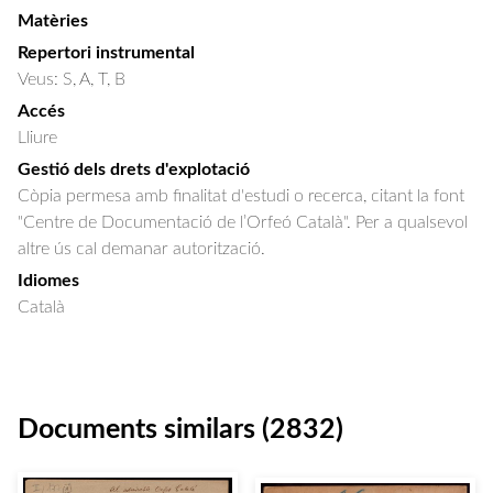
Matèries
Repertori instrumental
Veus: S, A, T, B
Accés
Lliure
Gestió dels drets d'explotació
Còpia permesa amb finalitat d'estudi o recerca, citant la font
"Centre de Documentació de l’Orfeó Català". Per a qualsevol
altre ús cal demanar autorització.
Idiomes
Català
Documents similars (2832)