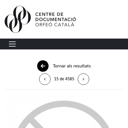
Vés al contingut
Navegació principal
Tornar als resultats
15 de 4585