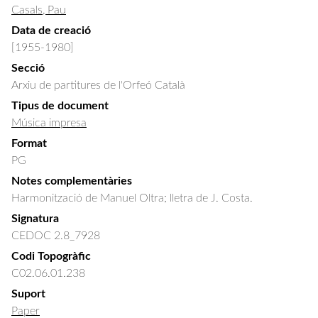
Casals, Pau
Data de creació
[1955-1980]
Secció
Arxiu de partitures de l'Orfeó Català
Tipus de document
Música impresa
Format
PG
Notes complementàries
Harmonització de Manuel Oltra; lletra de J. Costa.
Signatura
CEDOC 2.8_7928
Codi Topogràfic
C02.06.01.238
Suport
Paper