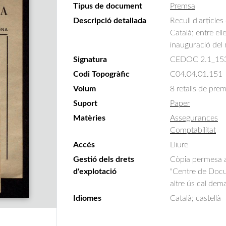
Tipus de document
Premsa
Descripció detallada
Recull d'articles
Català; entre ell
inauguració del 
Signatura
CEDOC 2.1_15
Codi Topogràfic
C04.04.01.151
Volum
8 retalls de pre
Suport
Paper
Matèries
Assegurances
Comptabilitat
Accés
Lliure
Gestió dels drets
Còpia permesa am
d'explotació
"Centre de Docum
altre ús cal dem
Idiomes
Català; castellà