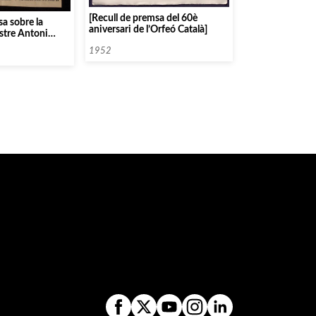
[Recull de premsa del 60è
sa sobre la
aniversari de l’Orfeó Català]
stre Antoni
da de Catalunya]
1952