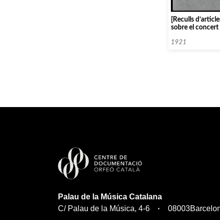
[Reculls d’artic
sobre el concert
Català en homen
Nicolau]
1921
Palau de la Música Catalana
C/ Palau de la Música, 4-6
08003
Barcelo