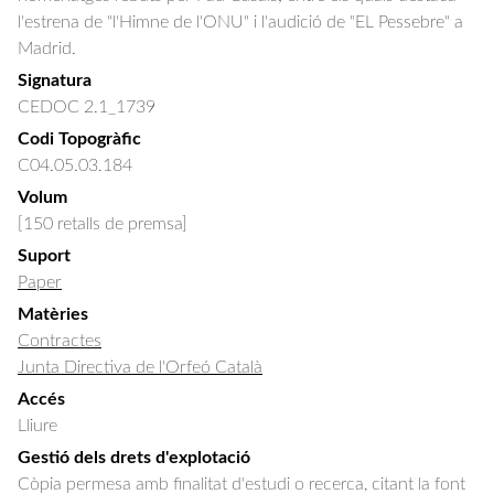
l'estrena de "l'Himne de l'ONU" i l'audició de "EL Pessebre" a 
Madrid.
Signatura
CEDOC 2.1_1739
Codi Topogràfic
C04.05.03.184
Volum
[150 retalls de premsa]
Suport
Paper
Matèries
Contractes
Junta Directiva de l'Orfeó Català
Accés
Lliure
Gestió dels drets d'explotació
Còpia permesa amb finalitat d'estudi o recerca, citant la font