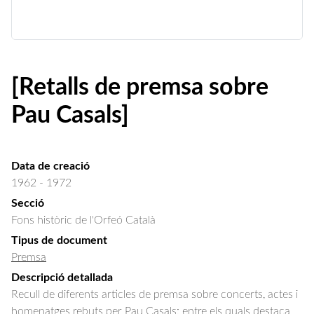
[Retalls de premsa sobre
Pau Casals]
Data de creació
1962 - 1972
Secció
Fons històric de l'Orfeó Català
Tipus de document
Premsa
Descripció detallada
Recull de diferents articles de premsa sobre concerts, actes i 
homenatges rebuts per Pau Casals; entre els quals destaca 