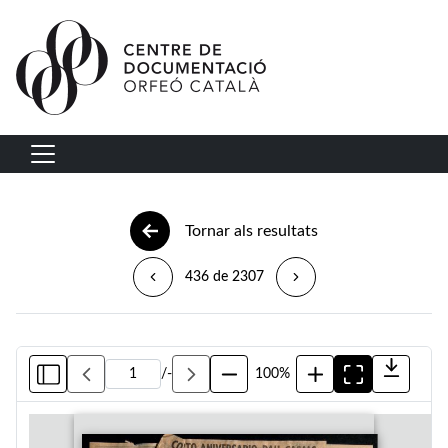
Vés al contingut
Navegació principal
Tornar als resultats
436 de 2307
/
-
100%