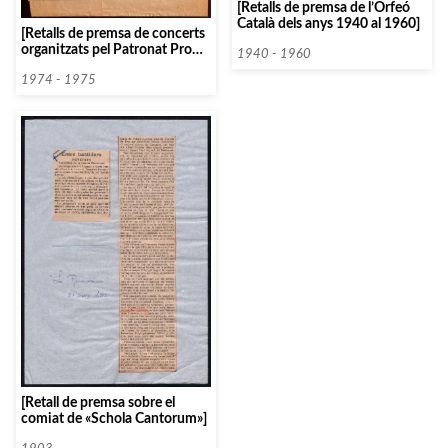
[Retalls de premsa de l’Orfeó
Català dels anys 1940 al 1960]
[Retalls de premsa de concerts
organitzats pel Patronat Pro
1940 - 1960
Música]
1974 - 1975
[Retall de premsa sobre el
comiat de «Schola Cantorum»]