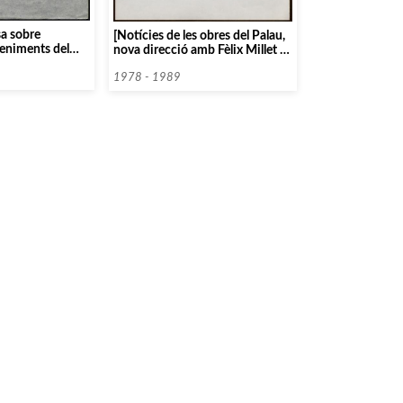
sa sobre
[Notícies de les obres del Palau,
veniments del
nova direcció amb Fèlix Millet i
ca]
Comissió Assessora de l’Orfeó
Català]
1978 - 1989