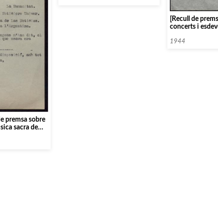
[Recull de prem
concerts i esde
Palau de la Músi
1944
de premsa sobre
sica sacra de