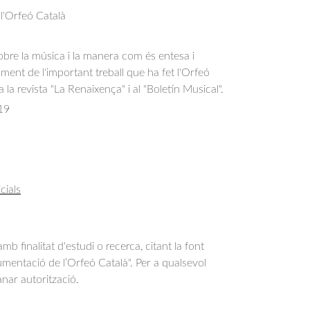
 l'Orfeó Català
sobre la música i la manera com és entesa i 
sment de l'important treball que ha fet l'Orfeó 
a la revista "La Renaixença" i al "Boletín Musical".
19
cials
b finalitat d'estudi o recerca, citant la font
entació de l’Orfeó Català". Per a qualsevol
anar autorització.