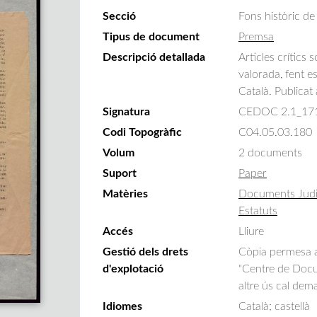
Secció
Fons històric de
Tipus de document
Premsa
Descripció detallada
Articles crítics 
valorada, fent e
Català. Publicat 
Signatura
CEDOC 2.1_17
Codi Topogràfic
C04.05.03.180
Volum
2 documents
Suport
Paper
Matèries
Documents Judi
Estatuts
Accés
Lliure
Gestió dels drets
Còpia permesa am
d'explotació
"Centre de Docum
altre ús cal dem
Idiomes
Català; castellà