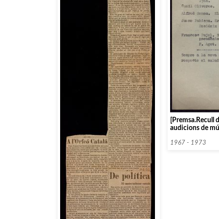
[Premsa.Recull 
audicions de mú
l’Orfeó Català]
1967 - 1973