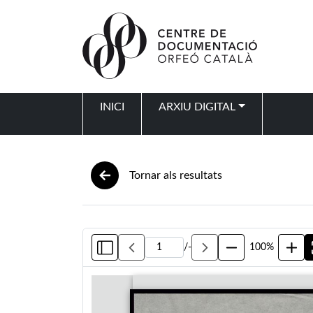
Vés al contingut
INICI
ARXIU DIGITAL
Navegació principal
Tornar als resultats
/
-
100%