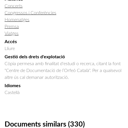
Concerts
Congressos i Conferències
Homenatges
Premsa
Viatges
Accés
Lliure
Gestió dels drets d'explotació
Còpia permesa amb finalitat d'estudi o recerca, citant la font
"Centre de Documentació de l’Orfeó Català". Per a qualsevol
altre ús cal demanar autorització.
Idiomes
Castellà
Documents similars (330)