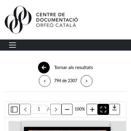
Vés al contingut
Navegació principal
Tornar als resultats
794 de 2307
/
-
100%