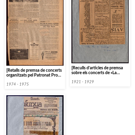
[Reculls d’articles de premsa
[Retalls de premsa de concerts
sobre els concerts de «La
organitzats pel Patronat Pro
Passió segons Sant Mateu», de
Música]
Bach per l’Orfeó Català]
1921 - 1929
1974 - 1975