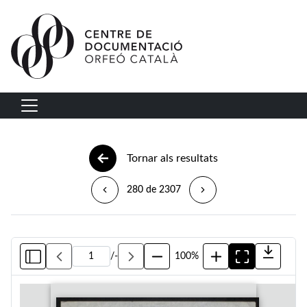
Vés al contingut
Navegació principal
Tornar als resultats
280 de 2307
/
-
100%