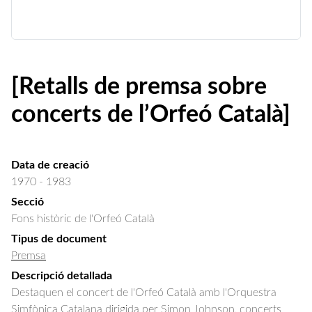
[Retalls de premsa sobre
concerts de l’Orfeó Català]
Data de creació
1970 - 1983
Secció
Fons històric de l'Orfeó Català
Tipus de document
Premsa
Descripció detallada
Destaquen el concert de l'Orfeó Català amb l'Orquestra 
Simfònica Catalana dirigida per Simon Johnson, concerts 