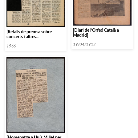
[Diari de l’Orfeó Català a
[Retalls de premsa sobre
Madrid]
concerts i altres
esdeveniments de l’Orfeó
19/04/1912
Català]
1966
[Homenatge a Lluís Millet per