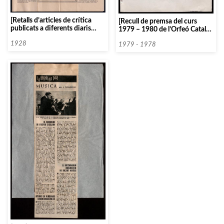
[Retalls d’articles de crítica
[Recull de premsa del curs
publicats a diferents diaris
1979 – 1980 de l’Orfeó Català i
sobre concerts de l’Orfeó
d’esdeveniments musicals de
Català. Octubre-desembre
1928
1976]
1979 - 1978
1928 ]