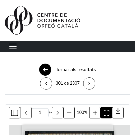
Vés al contingut
Navegació principal
Tornar als resultats
301 de 2307
/
-
100%