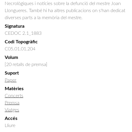
Necrològiques i notícies sobre la defunció del mestre Joan 
Llongueres. També hi ha altres publicacions on s'han dedicat 
diverses parts a la memòria del mestre.
Signatura
CEDOC 2.1_1883
Codi Topogràfic
C05.01.01.204
Volum
[20 retalls de premsa]
Suport
Paper
Matèries
Concerts
Premsa
Viatges
Accés
Lliure