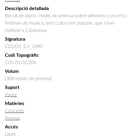
Descripció detallada
Recull de diaris i retalls de premsa sobre diferents concerts i 
festivals de música, tant culta com popular, que s'han 
realitzat a Catalunya.
Signatura
CEDOC 2.1_1890
Codi Topogràfic
C05.01.02.206
Volum
[300 retalls de premsa]
Suport
Paper
Matèries
Concerts
Premsa
Accés
Lliure