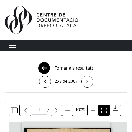
Vés al contingut
Navegació principal
Tornar als resultats
293 de 2307
/
-
100%