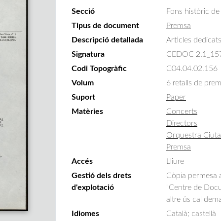
Secció
Fons històric de
Tipus de document
Premsa
Descripció detallada
Articles dedicats
Signatura
CEDOC 2.1_15
Codi Topogràfic
C04.04.02.156
Volum
6 retalls de pre
Suport
Paper
Matèries
Concerts
Directors
Orquestra Ciuta
Premsa
Accés
Lliure
Gestió dels drets
Còpia permesa am
d'explotació
"Centre de Docum
altre ús cal dem
Idiomes
Català; castellà