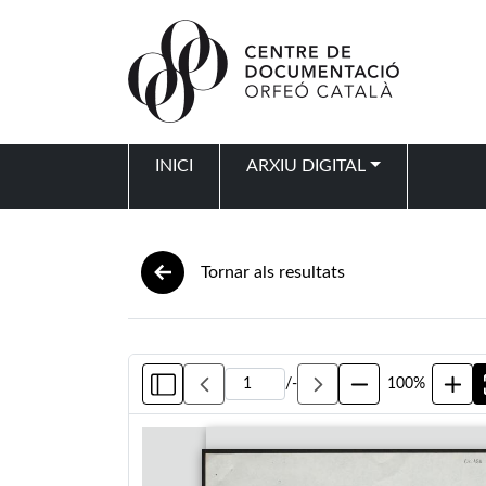
Vés al contingut
INICI
ARXIU DIGITAL
Navegació principal
Tornar als resultats
/
-
100%