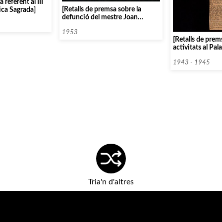
 referent al III
[Retalls de premsa sobre la
ca Sagrada]
defunció del mestre Joan
Llongueres]
1953
[Retalls de prem
activitats al Pal
1943 - 1945
Tria'n d'altres