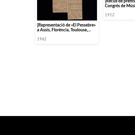
[Recull de premsa
Congrés de Músi
1912
[Representació de «El Pessebre»
a Assís, Florència, Toulouse,
Ginebra i Sant Miquel de Cuixà]
1962