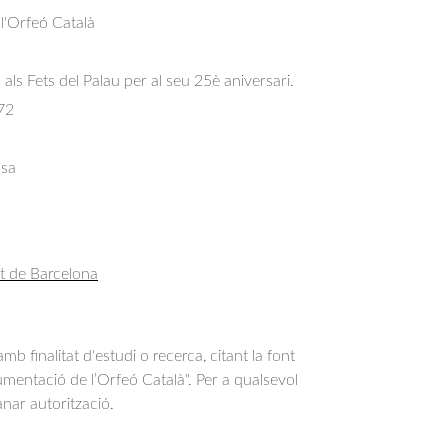
 l'Orfeó Català
 als Fets del Palau per al seu 25è aniversari.
72
msa
t de Barcelona
b finalitat d'estudi o recerca, citant la font
entació de l’Orfeó Català". Per a qualsevol
anar autorització.