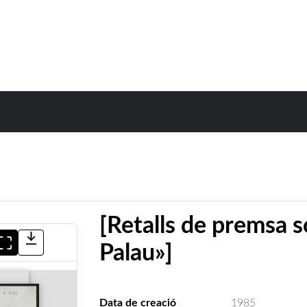
[Retalls de premsa s
Palau»]
Data de creació
1985