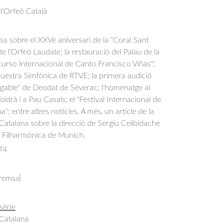
 l'Orfeó Català
sa sobre el XXVè aniversari de la "Coral Sant 
de l'Orfeó Laudate; la restauració del Palau de la 
urso Internacional de Canto Francisco Viñas"; 
uestra Simfònica de RTVE; la primera audició 
ogable" de Deodat de Séverac; l'homenatge al 
ldrà i a Pau Casals; el "Festival Internacional de 
"; entre altres notícies. A més, un article de la 
Catalana sobre la direcció de Sergiu Celibidache 
 Filharmònica de Munich.
74
premsa]
sèrie
 Catalana