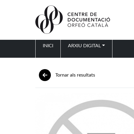
Vés al contingut
INICI
ARXIU DIGITAL
Navegació principal
Tornar als resultats