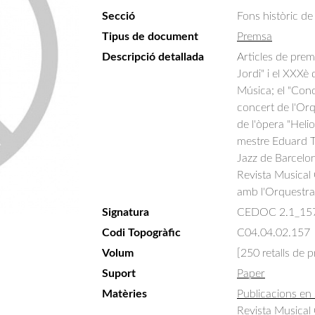
Secció
Fons històric de
Tipus de document
Premsa
Descripció detallada
Articles de prem
Jordi" i el XXXè 
Música; el "Conc
concert de l'Orq
de l'òpera "Heli
mestre Eduard To
Jazz de Barcelona
Revista Musical 
amb l'Orquestra
Signatura
CEDOC 2.1_15
Codi Topogràfic
C04.04.02.157
Volum
[250 retalls de 
Suport
Paper
Matèries
Publicacions en 
Revista Musical