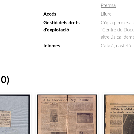
Premsa
Accés
Lliure
Gestió dels drets
Còpia permesa am
d'explotació
"Centre de Docum
altre ús cal dem
Idiomes
Català; castellà
30)