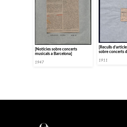
[Reculls d’artic
[Notícies sobre concerts
sobre concerts d
musicals a Barcelona]
i d’altres al Palau
1911
1947