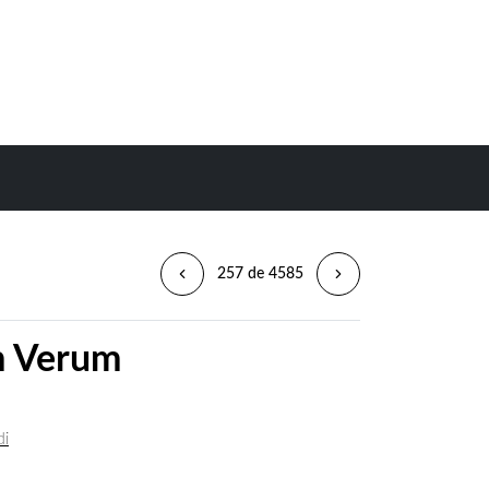
257 de 4585
m Verum
di