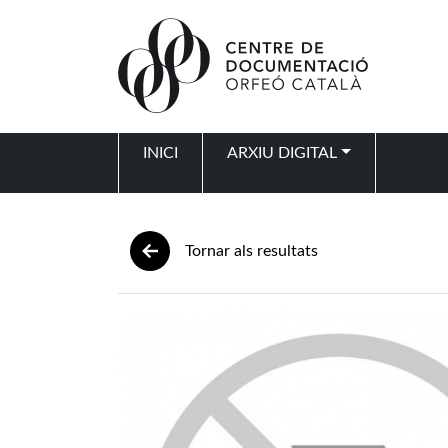
Vés al contingut
INICI
ARXIU DIGITAL
Navegació principal
Tornar als resultats