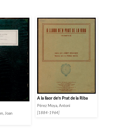
A la llaor de’n Prat de la Riba
Pérez Moya, Antoni
[1884-1964]
n, Joan