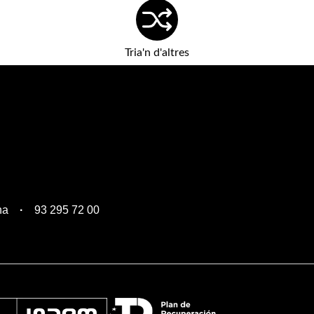
Tria'n d'altres
na
93 295 72 00