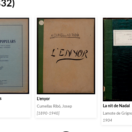
832)
s
L’enyor
La nit de Nadal
Cumellas Ribó, Josep
Lamote de Grigno
[1890-1940]
1904