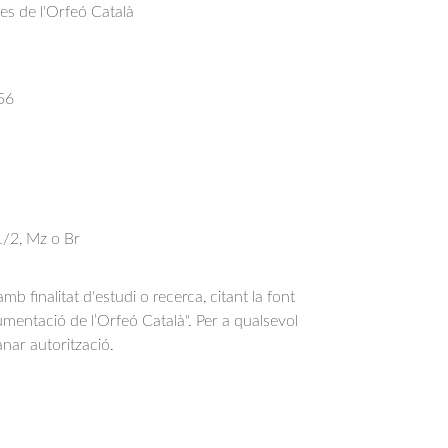
res de l'Orfeó Català
56
1/2, Mz o Br
b finalitat d'estudi o recerca, citant la font
entació de l’Orfeó Català". Per a qualsevol
anar autorització.