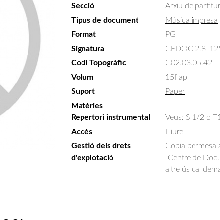
Secció
Arxiu de partitu
Tipus de document
Música impresa
Format
PG
Signatura
CEDOC 2.8_12
Codi Topogràfic
C02.03.05.42
Volum
15f ap
Suport
Paper
Matèries
Repertori instrumental
Veus: S 1/2 o T
Accés
Lliure
Gestió dels drets
Còpia permesa am
d'explotació
"Centre de Docum
altre ús cal dem