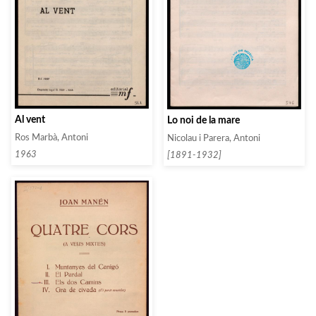
Al vent
Lo noi de la mare
Ros Marbà, Antoni
Nicolau i Parera, Antoni
1963
[1891-1932]