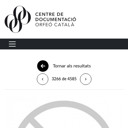
Vés al contingut
Navegació principal
Tornar als resultats
3266 de 4585