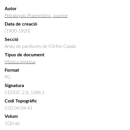
Autor
Petraloysio Praenestino, Joanne
Data de creació
[1900-1920]
Secció
Arxiu de partitures de l'Orfeó Català
Tipus de document
Música impresa
Format
PG
Signatura
CEDOC 2.8_1286.1
Codi Topogràfic
C02.04.04.43
Volum
1Qd ap