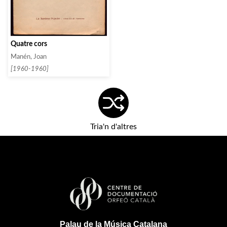
Quatre cors
Manén, Joan
[1960-1960]
Tria'n d'altres
Palau de la Música Catalana