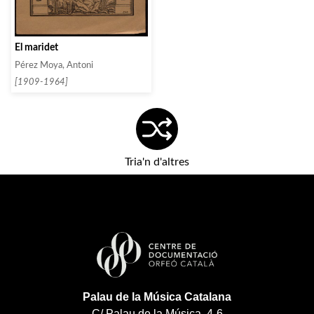
El maridet
Pérez Moya, Antoni
[1909-1964]
Tria'n d'altres
Palau de la Música Catalana
C/ Palau de la Música, 4-6