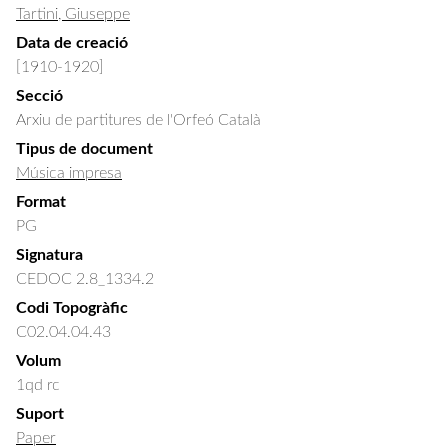
Tartini, Giuseppe
Data de creació
[1910-1920]
Secció
Arxiu de partitures de l'Orfeó Català
Tipus de document
Música impresa
Format
PG
Signatura
CEDOC 2.8_1334.2
Codi Topogràfic
C02.04.04.43
Volum
1qd rc
Suport
Paper