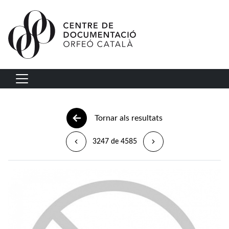
Vés al contingut
Navegació principal
Tornar als resultats
3247 de 4585