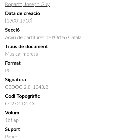
Ropartz, Joseph Guy
Data de creació
[1900-1910]
Secció
Arxiu de partitures de l'Orfeó Català
Tipus de document
Música impresa
Format
PG
Signatura
CEDOC 2.8_1343.2
Codi Topogràfic
C02.04.04.43
Volum
1bf ap
Suport
Paper