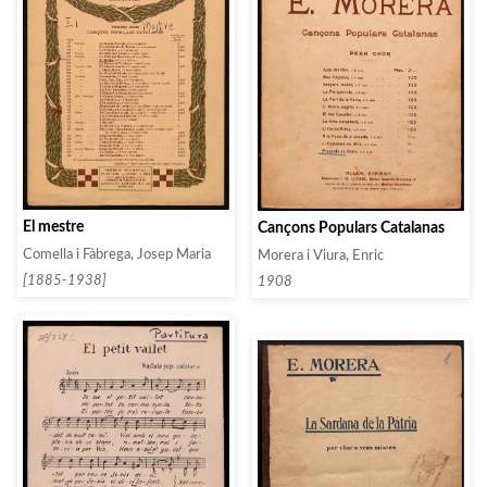
El mestre
Cançons Populars Catalanas
Comella i Fàbrega, Josep Maria
Morera i Viura, Enric
[1885-1938]
1908