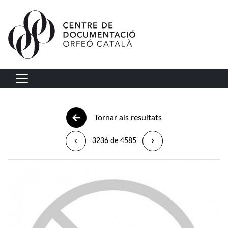
Vés al contingut
Navegació principal
Tornar als resultats
3236 de 4585