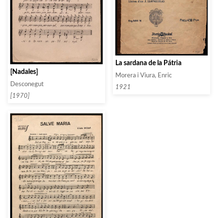
La sardana de la Pátria
[Nadales]
Morera i Viura, Enric
Desconegut
1921
[1970]