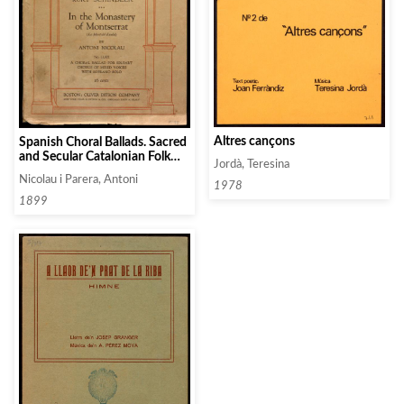
Altres cançons
Spanish Choral Ballads. Sacred
and Secular Catalonian Folk
Jordà, Teresina
Music. In the Monastery of
Nicolau i Parera, Antoni
Montserrat (La Mort del
1978
Escolá)
1899