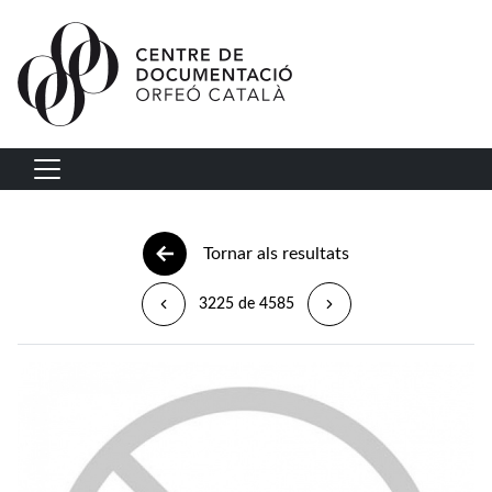
Vés al contingut
Navegació principal
Tornar als resultats
3225 de 4585