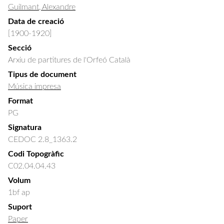
Guilmant, Alexandre
Data de creació
[1900-1920]
Secció
Arxiu de partitures de l'Orfeó Català
Tipus de document
Música impresa
Format
PG
Signatura
CEDOC 2.8_1363.2
Codi Topogràfic
C02.04.04.43
Volum
1bf ap
Suport
Paper