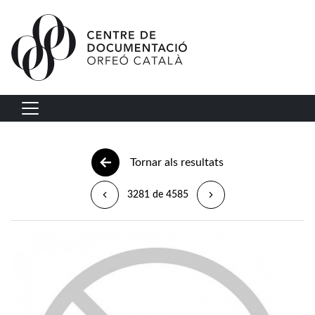
Vés al contingut
Navegació principal
Tornar als resultats
3281 de 4585