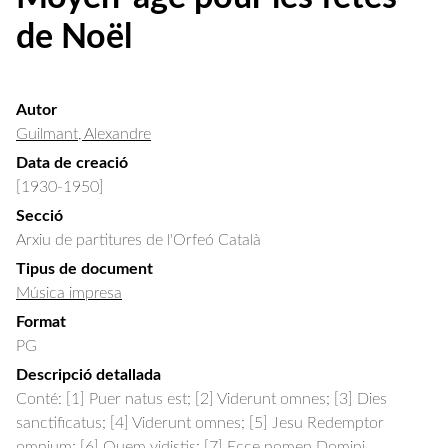
de Noël
Autor
Guilmant, Alexandre
Data de creació
[1930-1950]
Secció
Arxiu de partitures de l'Orfeó Català
Tipus de document
Música impresa
Format
PG
Descripció detallada
Conté: [1] Puer natus est; [2] Viderunt omnes; [3] Dies 
sanctificatus; [4] Viderunt omnes; [5] Jesu Redemptor 
omnium; [6] Quem vidistis; [7] Ecce nomen Domini