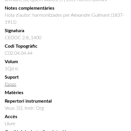
Notes complementàries
Nota d'autor: harmonitzades per Alexandre Guilmant (1837-
1911)
Signatura
CEDOC 2.8_1400
Codi Topogràfic
C02.04.04.44
Volum
1Qd rc
Suport
Paper
Matèries
Repertori instrumental
Veus: [S]; Instr: Org
Accés
Lliure