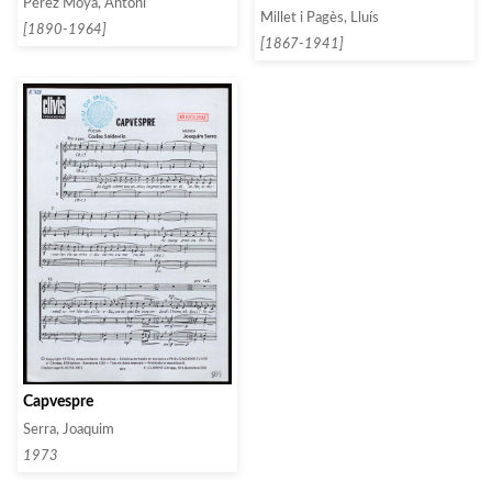
Pérez Moya, Antoni
Millet i Pagès, Lluís
[1890-1964]
[1867-1941]
Capvespre
Serra, Joaquim
1973