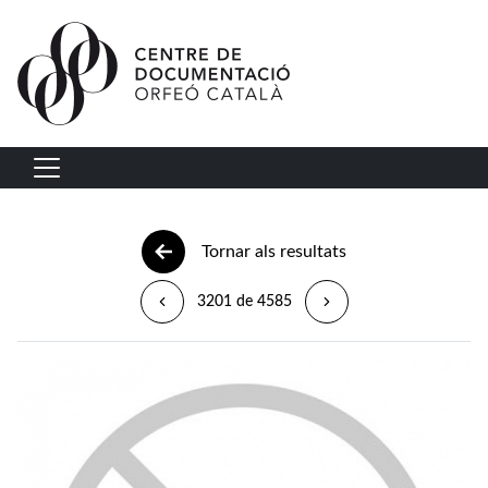
Vés al contingut
Navegació principal
Tornar als resultats
3201 de 4585