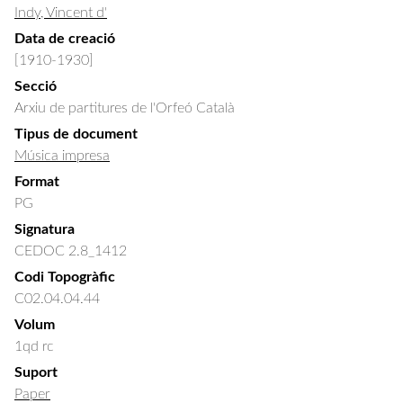
Indy, Vincent d'
Data de creació
[1910-1930]
Secció
Arxiu de partitures de l'Orfeó Català
Tipus de document
Música impresa
Format
PG
Signatura
CEDOC 2.8_1412
Codi Topogràfic
C02.04.04.44
Volum
1qd rc
Suport
Paper