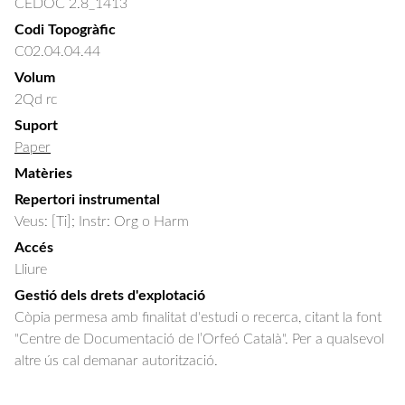
CEDOC 2.8_1413
Codi Topogràfic
C02.04.04.44
Volum
2Qd rc
Suport
Paper
Matèries
Repertori instrumental
Veus: [Ti]; Instr: Org o Harm
Accés
Lliure
Gestió dels drets d'explotació
Còpia permesa amb finalitat d'estudi o recerca, citant la font
"Centre de Documentació de l’Orfeó Català". Per a qualsevol
altre ús cal demanar autorització.