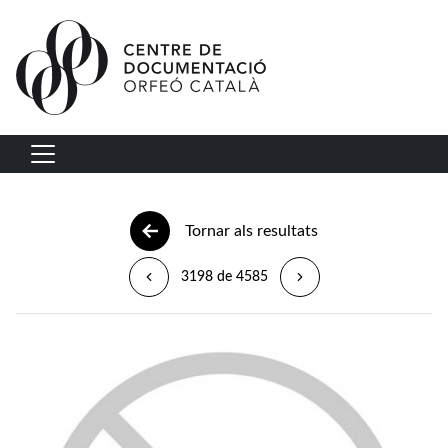
Vés al contingut
Navegació principal
Tornar als resultats
3198 de 4585