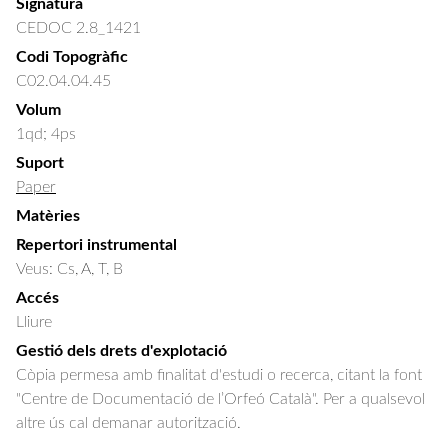
Signatura
CEDOC 2.8_1421
Codi Topogràfic
C02.04.04.45
Volum
1qd; 4ps
Suport
Paper
Matèries
Repertori instrumental
Veus: Cs, A, T, B
Accés
Lliure
Gestió dels drets d'explotació
Còpia permesa amb finalitat d'estudi o recerca, citant la font
"Centre de Documentació de l’Orfeó Català". Per a qualsevol
altre ús cal demanar autorització.