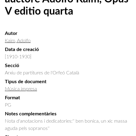
V editio quarta
Autor
Kaim, Adolfo
Data de creació
[1910-1930]
Secció
Arxiu de partitures de l'Orfeó Català
Tipus de document
Música impresa
Format
PG
Notes complementàries
Nota d'anotacions i dedicatories:'' ben bonica, un xic massa
aguda pels sopranos''