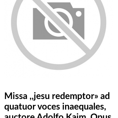
Missa ,,jesu redemptor» ad
quatuor voces inaequales,
auctore Adolfo Kaim, Opus