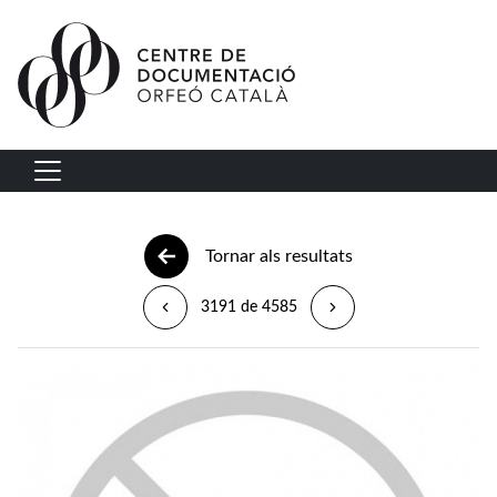
Vés al contingut
Navegació principal
Tornar als resultats
3191 de 4585