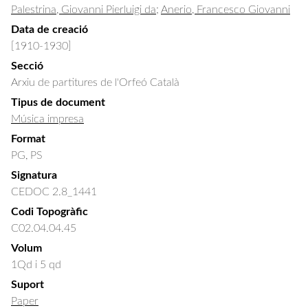
Palestrina, Giovanni Pierluigi da
;
Anerio, Francesco Giovanni
Data de creació
[1910-1930]
Secció
Arxiu de partitures de l'Orfeó Català
Tipus de document
Música impresa
Format
PG, PS
Signatura
CEDOC 2.8_1441
Codi Topogràfic
C02.04.04.45
Volum
1Qd i 5 qd
Suport
Paper