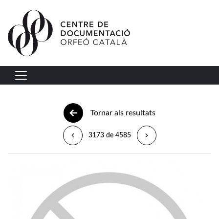
Vés al contingut
Navegació principal
Tornar als resultats
3173 de 4585