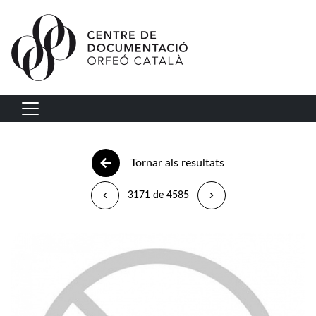
Vés al contingut
Navegació principal
Tornar als resultats
3171 de 4585