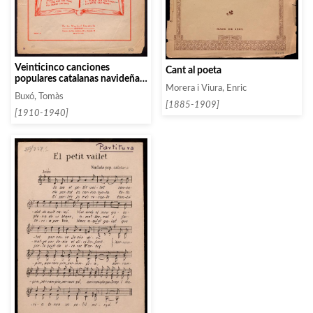
Veinticinco canciones
Cant al poeta
populares catalanas navideñas.
Morera i Viura, Enric
Cuaderno 1
Buxó, Tomàs
[1885-1909]
[1910-1940]