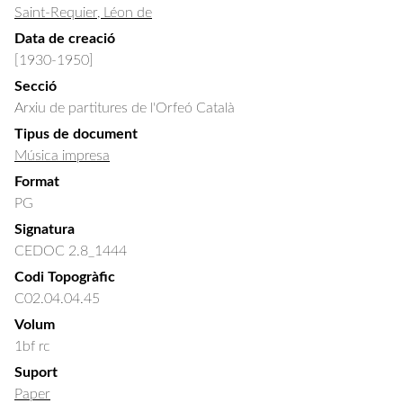
Saint-Requier, Léon de
Data de creació
[1930-1950]
Secció
Arxiu de partitures de l'Orfeó Català
Tipus de document
Música impresa
Format
PG
Signatura
CEDOC 2.8_1444
Codi Topogràfic
C02.04.04.45
Volum
1bf rc
Suport
Paper