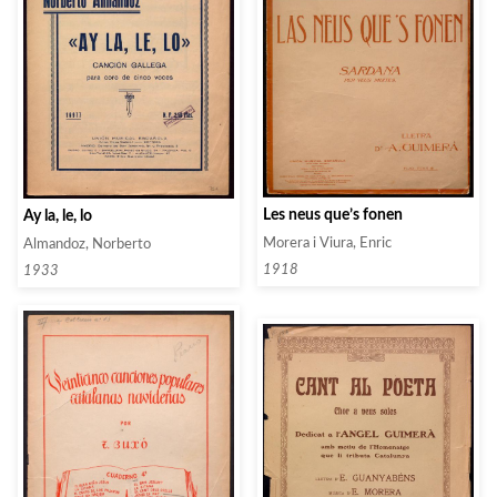
Les neus que’s fonen
Ay la, le, lo
Morera i Viura, Enric
Almandoz, Norberto
1918
1933