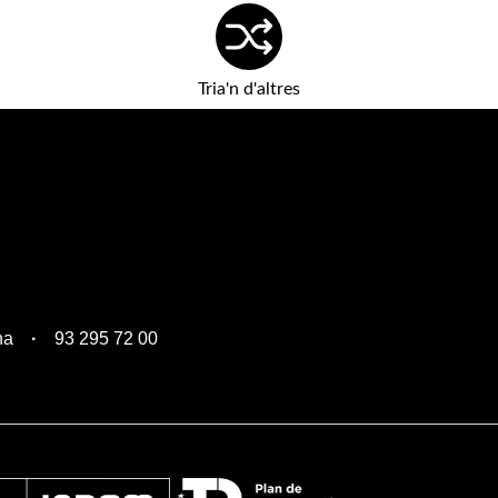
Tria'n d'altres
na
93 295 72 00