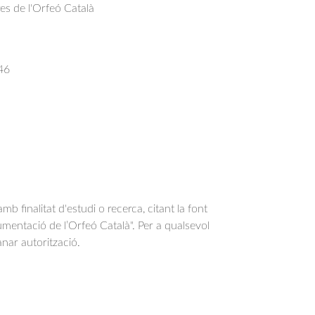
res de l'Orfeó Català
46
b finalitat d'estudi o recerca, citant la font
entació de l’Orfeó Català". Per a qualsevol
anar autorització.