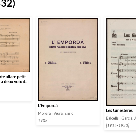
832)
te altare petit
l a deux voix de
L’Empordà
Les Ginesteres
Morera i Viura, Enric
Balcells i Garcia, 
1908
[1915-1930]