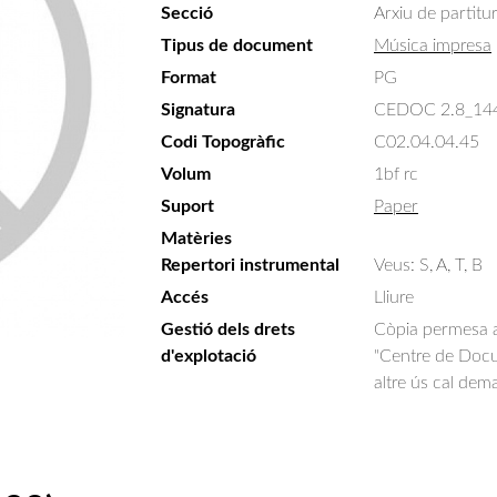
Secció
Arxiu de partitu
Tipus de document
Música impresa
Format
PG
Signatura
CEDOC 2.8_14
Codi Topogràfic
C02.04.04.45
Volum
1bf rc
Suport
Paper
Matèries
Repertori instrumental
Veus: S, A, T, B
Accés
Lliure
Gestió dels drets
Còpia permesa am
d'explotació
"Centre de Docum
altre ús cal dem