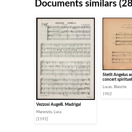
Documents similars (2
Stetit Angelus an
concert spiritue
femme
Lucas, Blanche
1902
Vezzosi Augelli. Madrigal
Marenzio, Luca
[1592]