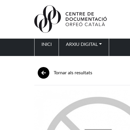
Vés al contingut
INICI
ARXIU DIGITAL
Navegació principal
Tornar als resultats