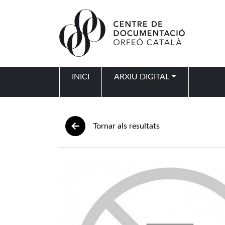
Vés al contingut
INICI
ARXIU DIGITAL
Navegació principal
Tornar als resultats