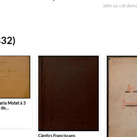
altre ús cal dem
832)
ria Motet à 3
e de
a T. S. Vierge
Càntics Franciscans