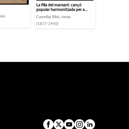
La filla del marxant: cançó
popular harmonitzada per a
chor a set veus mixtes
elm
Cumellas Ribó, Josep
[1877-1940]