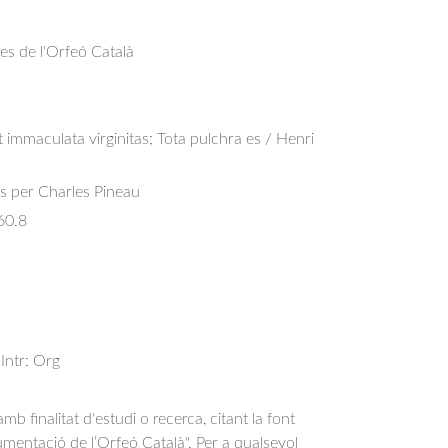
res de l'Orfeó Català
 immaculata virginitas; Tota pulchra es / Henri 
s per Charles Pineau
60.8
 Intr: Org
b finalitat d'estudi o recerca, citant la font
entació de l’Orfeó Català". Per a qualsevol