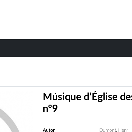
Músique d’Église des
nº9
Autor
Dumont, Henri