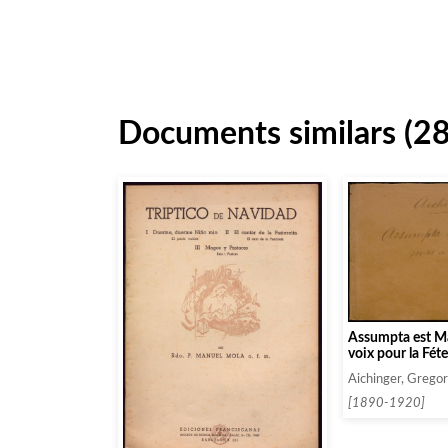
Documents similars (2
Assumpta est Ma
voix pour la Fét
l’Assomption de l
Aichinger, Gregor
[1890-1920]