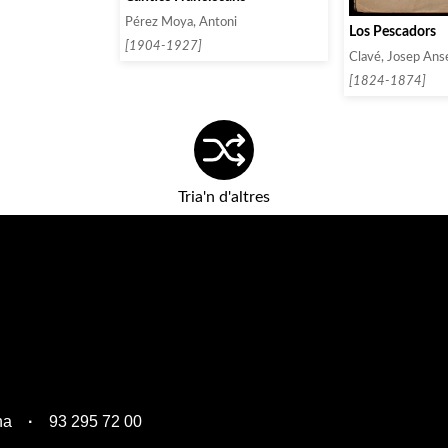
Pérez Moya, Antoni
Los Pescadors
[1904-1927]
Clavé, Josep Ans
[1824-1874]
Tria'n d'altres
na
93 295 72 00