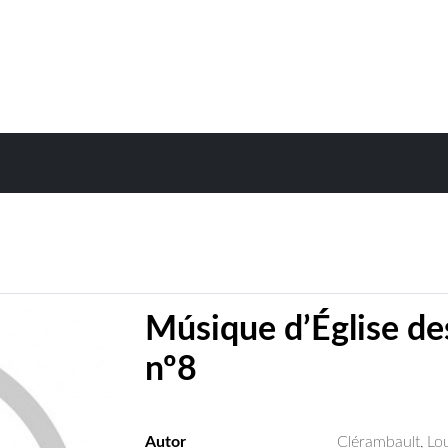
Músique d’Église des
nº8
Autor
Clérambault, Lo