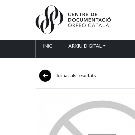
Vés al contingut
INICI
ARXIU DIGITAL
Navegació principal
Tornar als resultats