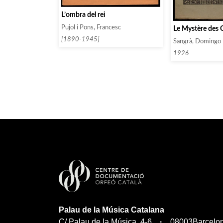
L’ombra del rei
Pujol i Pons, Francesc
Le Mystère des 
[1890-1945]
Sangrà, Domingo
1926
Palau de la Música Catalana
C/ Palau de la Música, 4-6
08003
Barcelo