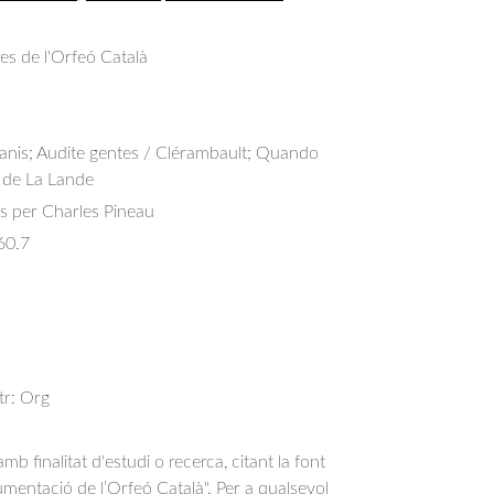
res de l'Orfeó Català
panis; Audite gentes / Clérambault; Quando 
 de La Lande
s per Charles Pineau
60.7
str: Org
b finalitat d'estudi o recerca, citant la font
entació de l’Orfeó Català". Per a qualsevol