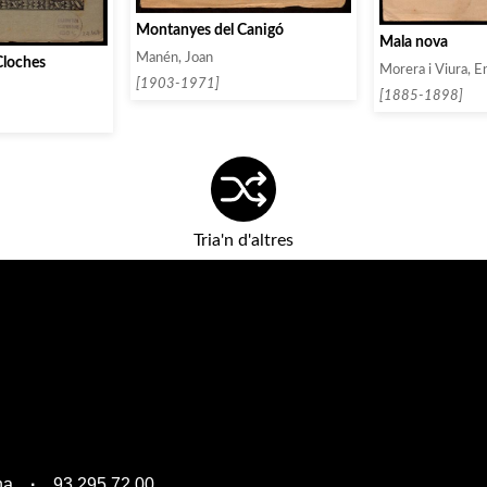
Montanyes del Canigó
Mala nova
Manén, Joan
Cloches
Morera i Viura, E
[1903-1971]
[1885-1898]
Tria'n d'altres
na
93 295 72 00