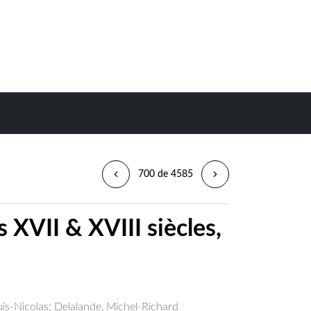
700 de 4585
 XVII & XVIII siècles,
uis-Nicolas
;
Delalande, Michel-Richard