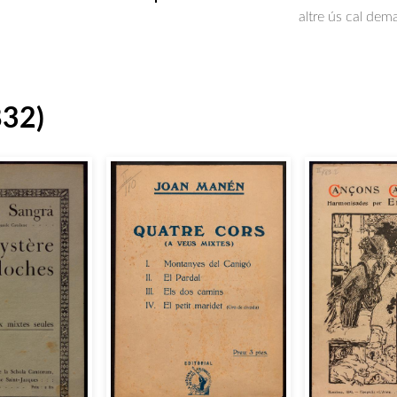
altre ús cal dem
832)