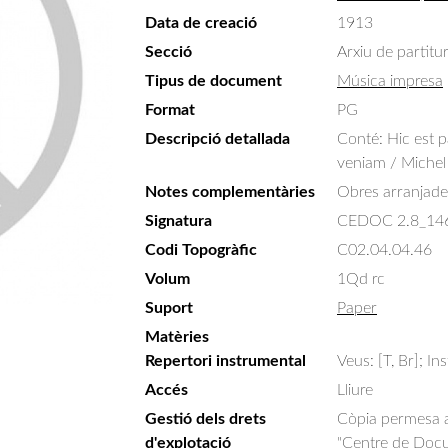
Data de creació
1913
Secció
Arxiu de partitu
Tipus de document
Música impresa
Format
PG
Descripció detallada
Conté: Hic est 
veniam / Michel
Notes complementàries
Obres arranjade
Signatura
CEDOC 2.8_14
Codi Topogràfic
C02.04.04.46
Volum
1Qd rc
Suport
Paper
Matèries
Repertori instrumental
Veus: [T, Br]; In
Accés
Lliure
Gestió dels drets
Còpia permesa am
d'explotació
"Centre de Docum