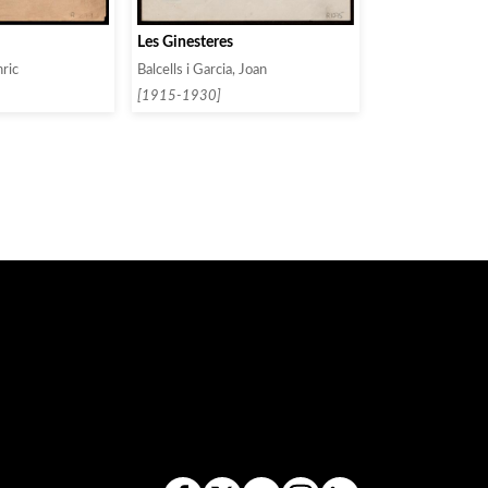
Les Ginesteres
nric
Balcells i Garcia, Joan
[1915-1930]