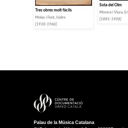
Sota del Olm
Tres obres molt fàcils
Morera i Viura, En
Molas i Font, Isidre
[1885-1908]
[1930-1960]
Palau de la Música Catalana