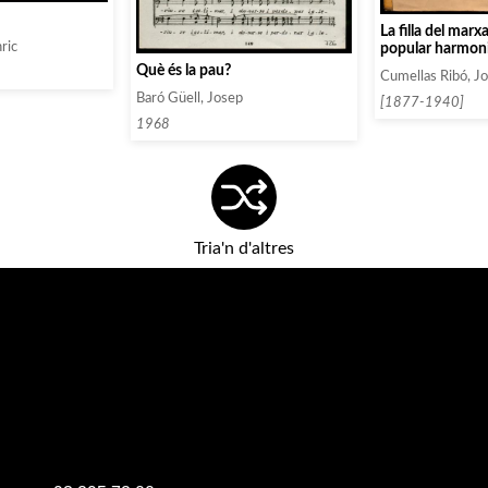
La filla del mar
popular harmoni
ric
chor a set veus 
Què és la pau?
Cumellas Ribó, J
Baró Güell, Josep
[1877-1940]
1968
Tria'n d'altres