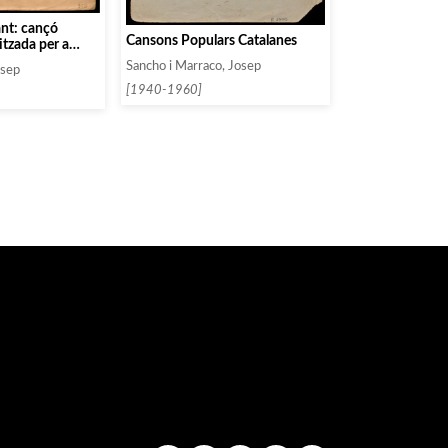
xant: cançó
Cansons Populars Catalanes
tzada per a
mixtes
Sancho i Marraco, Josep
osep
[1940-1960]