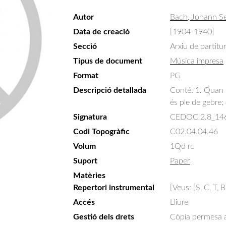
Autor
Bach, Johann S
Data de creació
[1904-1940]
Secció
Arxiu de partitu
Tipus de document
Música impresa
Format
PG
Descripció detallada
Conté: 1. Quan l'
és ple de gebre;
Signatura
CEDOC 2.8_14
Codi Topogràfic
C02.04.04.46
Volum
1Qd rc
Suport
Paper
Matèries
Repertori instrumental
[Veus: [S, C, T, 
Accés
Lliure
Gestió dels drets
Còpia permesa am