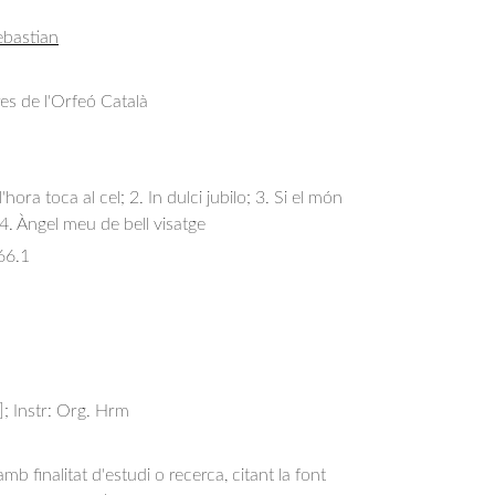
ebastian
res de l'Orfeó Català
hora toca al cel; 2. In dulci jubilo; 3. Si el món 
 4. Àngel meu de bell visatge
66.1
B]; Instr: Org. Hrm
b finalitat d'estudi o recerca, citant la font