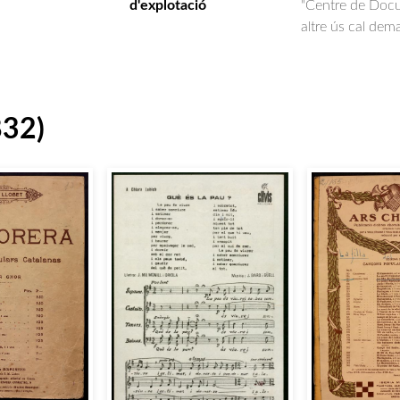
d'explotació
"Centre de Docum
altre ús cal dem
832)