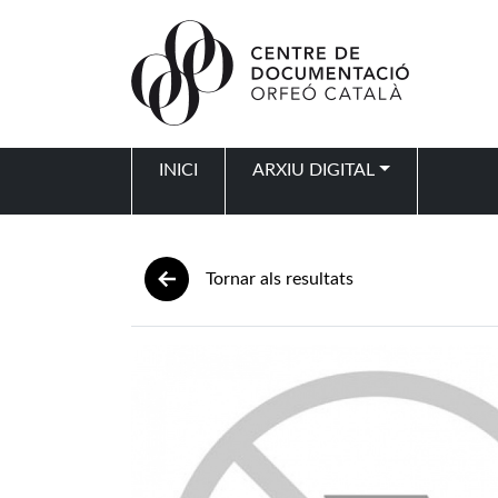
Vés al contingut
INICI
ARXIU DIGITAL
Navegació principal
Tornar als resultats