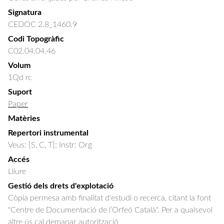
Signatura
CEDOC 2.8_1460.9
Codi Topogràfic
C02.04.04.46
Volum
1Qd rc
Suport
Paper
Matèries
Repertori instrumental
Veus: [S, C, T]; Instr: Org
Accés
Lliure
Gestió dels drets d'explotació
Còpia permesa amb finalitat d'estudi o recerca, citant la font
"Centre de Documentació de l’Orfeó Català". Per a qualsevol
altre ús cal demanar autorització.