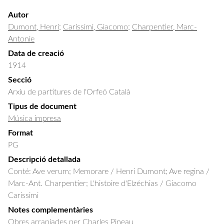
Autor
Dumont, Henri
;
Carissimi, Giacomo
;
Charpentier, Marc-
Antonie
Data de creació
1914
Secció
Arxiu de partitures de l'Orfeó Català
Tipus de document
Música impresa
Format
PG
Descripció detallada
Conté: Ave verum; Memorare / Henri Dumont; Ave regina / 
Marc-Ant. Charpentier; L'histoire d'Elzéchias / Giacomo 
Carissimi
Notes complementàries
Obres arranjades per Charles Pineau