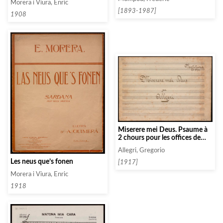
Morera i Viura, Enric
[1893-1987]
1908
Miserere mei Deus. Psaume à
2 chours pour les offices de
pènitence
Allegri, Gregorio
Les neus que’s fonen
[1917]
Morera i Viura, Enric
1918