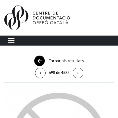
Vés al contingut
Navegació principal
Tornar als resultats
698 de 4585