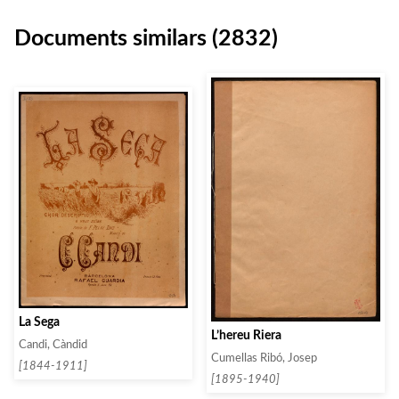
Documents similars (2832)
La Sega
L’hereu Riera
Candi, Càndid
Cumellas Ribó, Josep
[1844-1911]
[1895-1940]