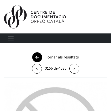
Vés al contingut
Navegació principal
Tornar als resultats
3156 de 4585