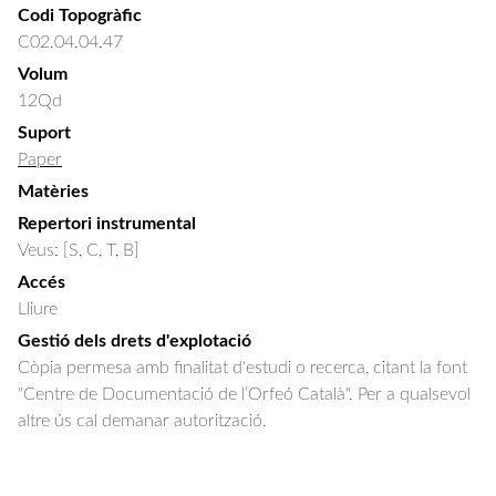
Codi Topogràfic
C02.04.04.47
Volum
12Qd
Suport
Paper
Matèries
Repertori instrumental
Veus: [S, C, T, B]
Accés
Lliure
Gestió dels drets d'explotació
Còpia permesa amb finalitat d'estudi o recerca, citant la font
"Centre de Documentació de l’Orfeó Català". Per a qualsevol
altre ús cal demanar autorització.