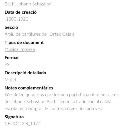
Bach, Johann Sebastian
Data de creació
[1880-1920]
Secció
Arxiu de partitures de l'Orfeó Català
Tipus de document
Música impresa
Format
PS
Descripció detallada
Motet
Notes complementàries
Són dotze quaderns que formen part d'una obra per a cor
de Johann Sebastian Bach. Tenen la traducció al catalá
escrita amb bolígraf. Hi ha tres còpies de cada veu.
Signatura
CEDOC 2.8_1470