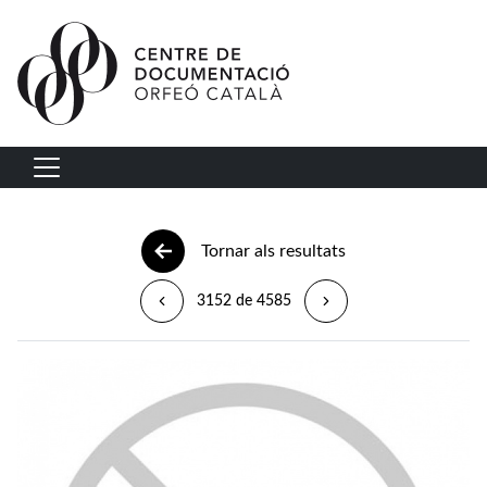
Vés al contingut
Navegació principal
Tornar als resultats
3152 de 4585