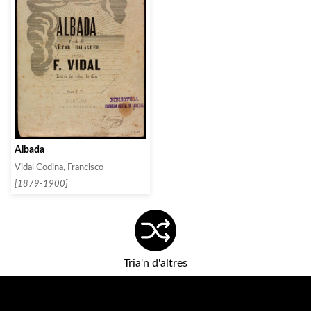
Albada
Vidal Codina, Francisco
[1879-1900]
Tria'n d'altres