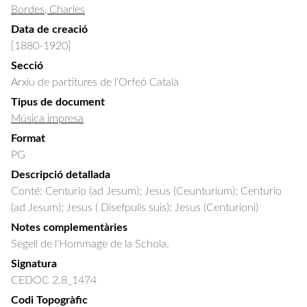
Bordes, Charles
Data de creació
[1880-1920]
Secció
Arxiu de partitures de l'Orfeó Català
Tipus de document
Música impresa
Format
PG
Descripció detallada
Conté: Centurio (ad Jesum); Jesus (Ceunturium); Centurio 
(ad Jesum); Jesus ( Disefpulis suis); Jesus (Centurioni)
Notes complementàries
Segell de l'Hommage de la Schola.
Signatura
CEDOC 2.8_1474
Codi Topogràfic