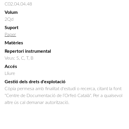
C02.04.04.48
Volum
2Qd
Suport
Paper
Matèries
Repertori instrumental
Veus: S, C, T, B
Accés
Lliure
Gestió dels drets d'explotació
Còpia permesa amb finalitat d'estudi o recerca, citant la font
"Centre de Documentació de l’Orfeó Català". Per a qualsevol
altre ús cal demanar autorització.