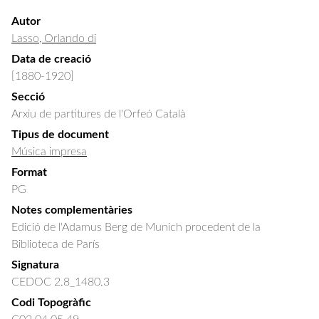
Autor
Lasso, Orlando di
Data de creació
[1880-1920]
Secció
Arxiu de partitures de l'Orfeó Català
Tipus de document
Música impresa
Format
PG
Notes complementàries
Edició de l'Adamus Berg de Munich procedent de la
Biblioteca de París
Signatura
CEDOC 2.8_1480.3
Codi Topogràfic