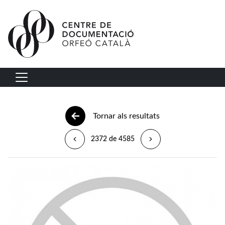
Vés al contingut
Navegació principal
Tornar als resultats
2372 de 4585