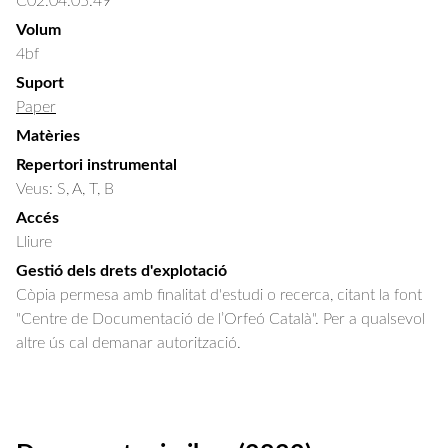
C02.04.05.49
Volum
4bf
Suport
Paper
Matèries
Repertori instrumental
Veus: S, A, T, B
Accés
Lliure
Gestió dels drets d'explotació
Còpia permesa amb finalitat d'estudi o recerca, citant la font
"Centre de Documentació de l’Orfeó Català". Per a qualsevol
altre ús cal demanar autorització.