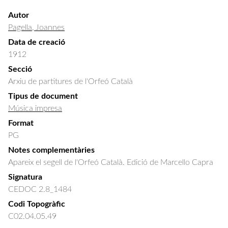
Autor
Pagella, Joannes
Data de creació
1912
Secció
Arxiu de partitures de l'Orfeó Català
Tipus de document
Música impresa
Format
PG
Notes complementàries
Apareix el segell de l'Orfeó Català. Edició de Marcello Capra
Signatura
CEDOC 2.8_1484
Codi Topogràfic
C02.04.05.49