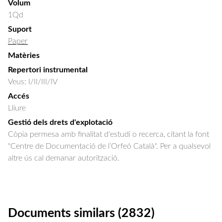
Volum
1Qd
Suport
Paper
Matèries
Repertori instrumental
Veus: I/II/III/IV
Accés
Lliure
Gestió dels drets d'explotació
Còpia permesa amb finalitat d'estudi o recerca, citant la font
"Centre de Documentació de l’Orfeó Català". Per a qualsevol
altre ús cal demanar autorització.
Documents similars (2832)