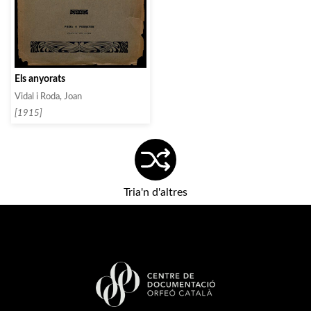
Els anyorats
Vidal i Roda, Joan
[1915]
Tria'n d'altres