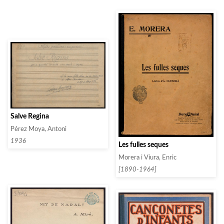
Salve Regina
Pérez Moya, Antoni
1936
Les fulles seques
Morera i Viura, Enric
[1890-1964]