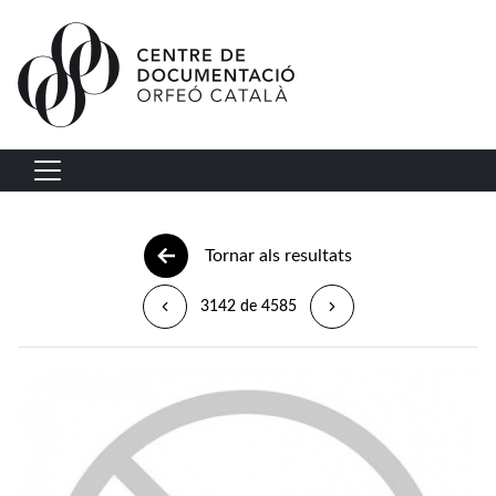
Vés al contingut
Navegació principal
Tornar als resultats
3142 de 4585